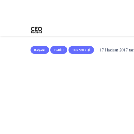
17 Haziran 2017
tar
BAŞARI
TARIH
TEKNOLOJI