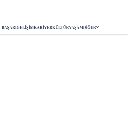
BAŞARI
GELIŞIM
KARIYER
KÜLTÜR
YAŞAM
DIĞER