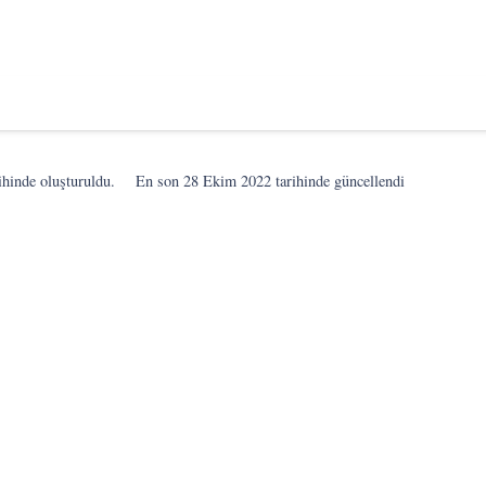
ihinde oluşturuldu.
En son
28 Ekim 2022
tarihinde güncellendi