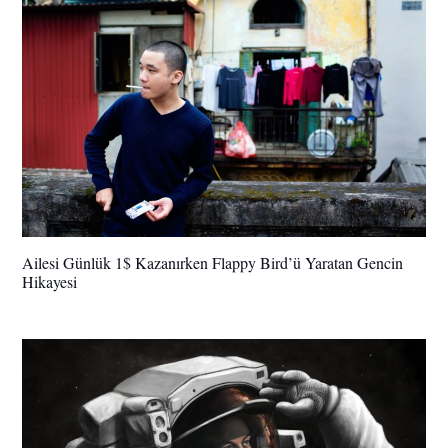
Ailesi Günlük 1$ Kazanırken Flappy Bird’ü Yaratan Gencin
Hikayesi