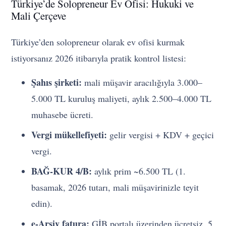
Türkiye’de Solopreneur Ev Ofisi: Hukuki ve
Mali Çerçeve
Türkiye’den solopreneur olarak ev ofisi kurmak
istiyorsanız 2026 itibarıyla pratik kontrol listesi:
Şahıs şirketi:
mali müşavir aracılığıyla 3.000–
5.000 TL kuruluş maliyeti, aylık 2.500–4.000 TL
muhasebe ücreti.
Vergi mükellefiyeti:
gelir vergisi + KDV + geçici
vergi.
BAĞ-KUR 4/B:
aylık prim ~6.500 TL (1.
basamak, 2026 tutarı, mali müşavirinizle teyit
edin).
e-Arşiv fatura:
GİB portalı üzerinden ücretsiz, 5