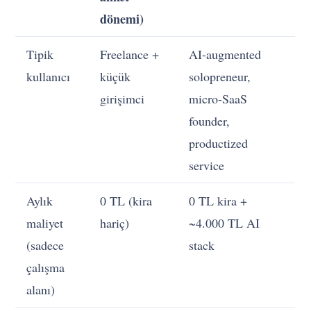
dönemi)
Tipik
Freelance +
AI-augmented
kullanıcı
küçük
solopreneur,
girişimci
micro-SaaS
founder,
productized
service
Aylık
0 TL (kira
0 TL kira +
maliyet
hariç)
~4.000 TL AI
(sadece
stack
çalışma
alanı)