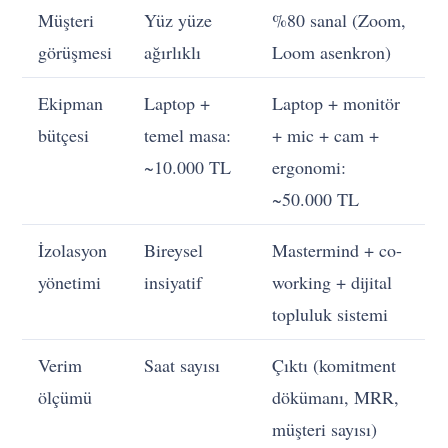
Müşteri
Yüz yüze
%80 sanal (Zoom,
görüşmesi
ağırlıklı
Loom asenkron)
Ekipman
Laptop +
Laptop + monitör
bütçesi
temel masa:
+ mic + cam +
~10.000 TL
ergonomi:
~50.000 TL
İzolasyon
Bireysel
Mastermind + co-
yönetimi
insiyatif
working + dijital
topluluk sistemi
Verim
Saat sayısı
Çıktı (komitment
ölçümü
dökümanı, MRR,
müşteri sayısı)