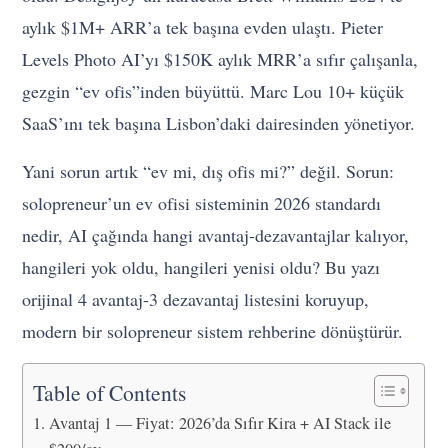
aylık $1M+ ARR’a tek başına evden ulaştı. Pieter
Levels Photo AI’yı $150K aylık MRR’a sıfır çalışanla,
gezgin “ev ofis”inden büyüttü. Marc Lou 10+ küçük
SaaS’ını tek başına Lisbon’daki dairesinden yönetiyor.
Yani sorun artık “ev mi, dış ofis mi?” değil. Sorun:
solopreneur’un ev ofisi sisteminin 2026 standardı
nedir, AI çağında hangi avantaj-dezavantajlar kalıyor,
hangileri yok oldu, hangileri yenisi oldu? Bu yazı
orijinal 4 avantaj-3 dezavantaj listesini koruyup,
modern bir solopreneur sistem rehberine dönüştürür.
Table of Contents
Avantaj 1 — Fiyat: 2026’da Sıfır Kira + AI Stack ile