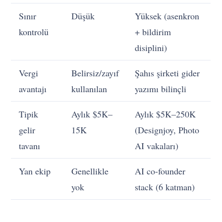
Sınır
Düşük
Yüksek (asenkron
kontrolü
+ bildirim
disiplini)
Vergi
Belirsiz/zayıf
Şahıs şirketi gider
avantajı
kullanılan
yazımı bilinçli
Tipik
Aylık $5K–
Aylık $5K–250K
gelir
15K
(Designjoy, Photo
tavanı
AI vakaları)
Yan ekip
Genellikle
AI co-founder
yok
stack (6 katman)