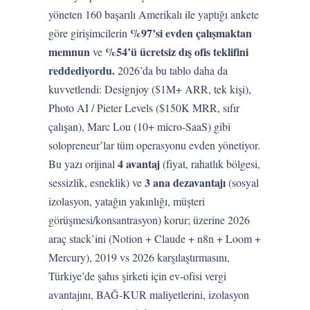
yöneten 160 başarılı Amerikalı ile yaptığı ankete
%97’si evden çalışmaktan
göre girişimcilerin
memnun
%54’ü ücretsiz dış ofis teklifini
ve
reddediyordu.
2026’da bu tablo daha da
kuvvetlendi: Designjoy ($1M+ ARR, tek kişi),
Photo AI / Pieter Levels ($150K MRR, sıfır
çalışan), Marc Lou (10+ micro-SaaS) gibi
solopreneur’lar tüm operasyonu evden yönetiyor.
4 avantaj
Bu yazı orijinal
(fiyat, rahatlık bölgesi,
3 ana dezavantajı
sessizlik, esneklik) ve
(sosyal
izolasyon, yatağın yakınlığı, müşteri
görüşmesi/konsantrasyon) korur; üzerine 2026
araç stack’ini (Notion + Claude + n8n + Loom +
Mercury), 2019 vs 2026 karşılaştırmasını,
Türkiye’de şahıs şirketi için ev-ofisi vergi
avantajını, BAĞ-KUR maliyetlerini, izolasyon