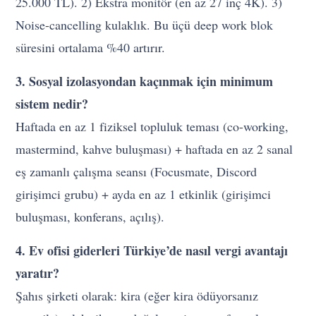
25.000 TL). 2) Ekstra monitör (en az 27 inç 4K). 3)
Noise-cancelling kulaklık. Bu üçü deep work blok
süresini ortalama %40 artırır.
3. Sosyal izolasyondan kaçınmak için minimum
sistem nedir?
Haftada en az 1 fiziksel topluluk teması (co-working,
mastermind, kahve buluşması) + haftada en az 2 sanal
eş zamanlı çalışma seansı (Focusmate, Discord
girişimci grubu) + ayda en az 1 etkinlik (girişimci
buluşması, konferans, açılış).
4. Ev ofisi giderleri Türkiye’de nasıl vergi avantajı
yaratır?
Şahıs şirketi olarak: kira (eğer kira ödüyorsanız