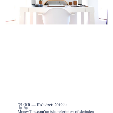
TL;DR — Hızlı özet:
2019’da
MoneyTips.com’un işletmelerini ev ofislerinden