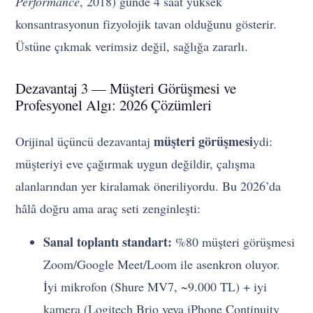
Performance
, 2018) günde 4 saat yüksek
konsantrasyonun fizyolojik tavan olduğunu gösterir.
Üstüne çıkmak verimsiz değil, sağlığa zararlı.
Dezavantaj 3 — Müşteri Görüşmesi ve
Profesyonel Algı: 2026 Çözümleri
müşteri görüşmesi
Orijinal üçüncü dezavantaj
ydi:
müşteriyi eve çağırmak uygun değildir, çalışma
alanlarından yer kiralamak öneriliyordu. Bu 2026’da
hâlâ doğru ama araç seti zenginleşti:
Sanal toplantı standart:
%80 müşteri görüşmesi
Zoom/Google Meet/Loom ile asenkron oluyor.
İyi mikrofon (Shure MV7, ~9.000 TL) + iyi
kamera (Logitech Brio veya iPhone Continuity