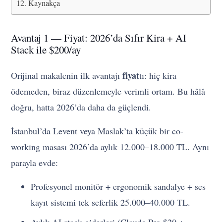
Kaynakça
Avantaj 1 — Fiyat: 2026’da Sıfır Kira + AI
Stack ile $200/ay
fiyat
Orijinal makalenin ilk avantajı
tı: hiç kira
ödemeden, biraz düzenlemeyle verimli ortam. Bu hâlâ
doğru, hatta 2026’da daha da güçlendi.
İstanbul’da Levent veya Maslak’ta küçük bir co-
working masası 2026’da aylık 12.000–18.000 TL. Aynı
parayla evde:
Profesyonel monitör + ergonomik sandalye + ses
kayıt sistemi tek seferlik 25.000–40.000 TL.
Aylık AI stack giderleri (Claude Pro $20 +