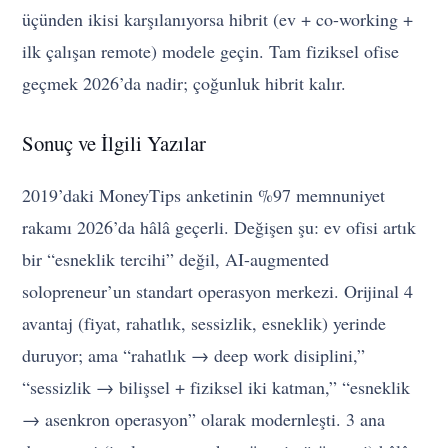
üçünden ikisi karşılanıyorsa hibrit (ev + co-working +
ilk çalışan remote) modele geçin. Tam fiziksel ofise
geçmek 2026’da nadir; çoğunluk hibrit kalır.
Sonuç ve İlgili Yazılar
2019’daki MoneyTips anketinin %97 memnuniyet
rakamı 2026’da hâlâ geçerli. Değişen şu: ev ofisi artık
bir “esneklik tercihi” değil, AI-augmented
solopreneur’un standart operasyon merkezi. Orijinal 4
avantaj (fiyat, rahatlık, sessizlik, esneklik) yerinde
duruyor; ama “rahatlık → deep work disiplini,”
“sessizlik → bilişsel + fiziksel iki katman,” “esneklik
→ asenkron operasyon” olarak modernleşti. 3 ana