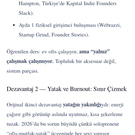
Hampton, Türkiye’de Kapital Indie Founders
Slack).
Ayda 1 fiziksel girişimci buluşması (Webrazzi,
Startup Grind, Founder Stories).
ama “yalnız”
Öğrenilen ders: ev ofis çalışıyor,
çalışmak çalışmıyor.
Topluluk bir aksesuar değil,
sistem parçası.
Dezavantaj 2 — Yatak ve Burnout: Sınır Çizmek
yatağın yakınlığı
Orijinal ikinci dezavantaj
ydı: enerji
çağırır gibi görünüp aslında uyutmaz, kısa şekerleme
tuzak. 2026’da bu sorun büyüdü çünkü solopreneur
“ofis-mutfak-yatak” üçgeninde her şeyi yapıyor.