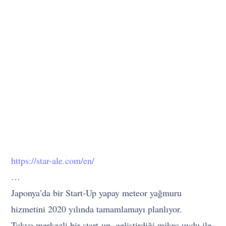
https://star-ale.com/en/
…
Japonya’da bir Start-Up yapay meteor yağmuru
hizmetini 2020 yılında tamamlamayı planlıyor.
Tokyo merkezli bir start-up, geliştirdiği mikro uydu ile