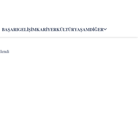
BAŞARI
GELIŞIM
KARIYER
KÜLTÜR
YAŞAM
DIĞER
llendi