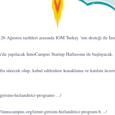
6 Ağustos tarihleri arasında IOM Turkey ‘nin desteği ile İz
a’da yapılacak InnoCampus Startup Haftasonu ile başlayacak.
a sürecek olup, kabul edilenlere konaklama ve katılım ücrets
r-girisim-hizlandirici-programi-…/
://innocampus.org/izmir-girisim-hizlandirici-program-b…/