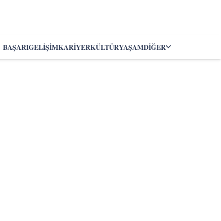
BAŞARI
GELIŞIM
KARIYER
KÜLTÜR
YAŞAM
DIĞER