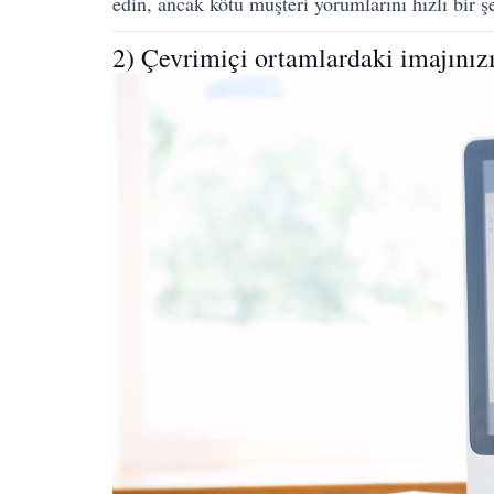
edin, ancak kötü müşteri yorumlarını hızlı bir ş
2) Çevrimiçi ortamlardaki imajınızı 