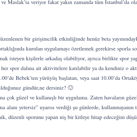
ve Maslak’ta veriyor fakat yakın zamanda tüm İstanbul’da olaca
düzenlenen bir girişimcilik etkinliğinde henüz beta yayınında
taklığında kurulan uygulamayı özetlemek gerekirse sporla so
 isteyen kişilerle arkadaş olabiliyor, ayrıca birlikte spor y
z her spor dalına ait aktivitelere katılabilir ya da kendiniz o a
00’de Bebek’ten yürüyüş başlatan, veya saat 10.00’da Ortaköyd
bulduğunuz gündür,ne dersiniz? 🙂
çok güzel ve kullanışlı bir uygulama. Zaten havaların güzell
a alanı yetersiz” uyarısı verdiği şu günlerde, kullanmayanın 
mik, düzenli sporunu yapan niş bir kitleye hitap edeceğini dü