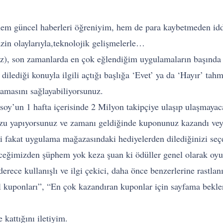
em güncel haberleri öğreniyim, hem de para kaybetmeden idd
zin olaylarıyla,teknolojik gelişmelerle…
z), son zamanlarda en çok eğlendiğim uygulamaların başında g
lediği konuyla ilgili açtığı başlığa ‘Evet’ ya da ‘Hayır’ ta
namasını sağlayabiliyorsunuz.
soy’un 1 hafta içerisinde 2 Milyon takipçiye ulaşıp ulaşmayac
u yapıyorsunuz ve zamanı geldiğinde kuponunuz kazandı veya k
i fakat uygulama mağazasındaki hediyelerden dilediğinizi se
ceğimizden şüphem yok keza şuan ki ödüller genel olarak oyun
rece kullanışlı ve ilgi çekici, daha önce benzerlerine rastla
 kuponları”, “En çok kazandıran kuponlar için sayfama bekle
kattığını iletiyim.