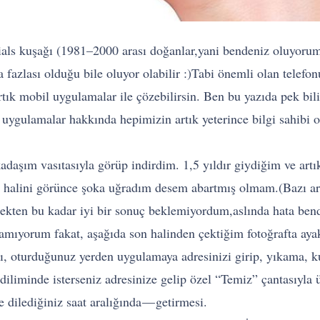
ials kuşağı (1981–2000 arası doğanlar,yani bendeniz oluyorum
zlası olduğu bile oluyor olabilir :)Tabi önemli olan telefonu
rtık mobil uygulamalar ile çözebilirsin. Ben bu yazıda pek 
 uygulamalar hakkında hepimizin artık yeterince bilgi sahibi
adaşım vasıtasıyla görüp indirdim. 1,5 yıldır giydiğim ve art
 halini görünce şoka uğradım desem abartmış olmam.(Bazı ark
ekten bu kadar iyi bir sonuç beklemiyordum,aslında hata ben
ıyorum fakat, aşağıda son halinden çektiğim fotoğrafta ayak
, oturduğunuz yerden uygulamaya adresinizi girip, yıkama, k
 diliminde isterseniz adresinize gelip özel “Temiz” çantasıyla
e dilediğiniz saat aralığında — getirmesi.