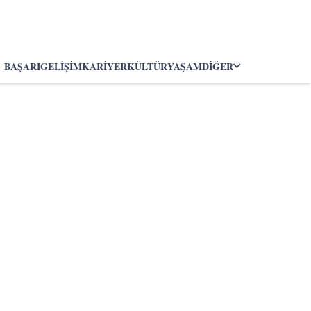
BAŞARI
GELIŞIM
KARIYER
KÜLTÜR
YAŞAM
DIĞER