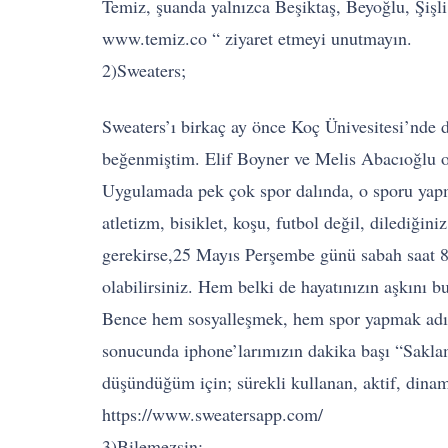
Temiz, şuanda yalnızca Beşiktaş, Beyoğlu, Şişli 
www.temiz.co “ ziyaret etmeyi unutmayın.
2)Sweaters;
Sweaters’ı birkaç ay önce Koç Ünivesitesi’nde 
beğenmiştim. Elif Boyner ve Melis Abacıoğlu or
Uygulamada pek çok spor dalında, o sporu yapmak
atletizm, bisiklet, koşu, futbol değil, dilediğini
gerekirse,25 Mayıs Perşembe günü sabah saat 8.
olabilirsiniz. Hem belki de hayatınızın aşkını 
Bence hem sosyalleşmek, hem spor yapmak adına 
sonucunda iphone’larımızın dakika başı “Saklam
düşündüğüm için; sürekli kullanan, aktif, dina
https://www.sweatersapp.com/
3)Bilemezsin;