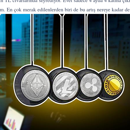
Bin TL civarlarında seyrediyor. Evet sadece 4 ayda 4 katına ç
yim. En çok merak edilenlerden biri de bu artış nereye kadar 