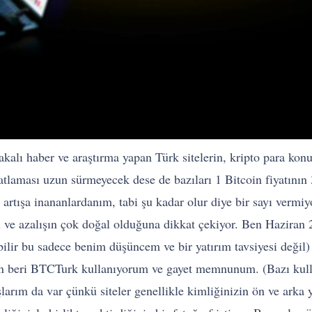
akalı haber ve araştırma yapan Türk sitelerin, kripto para kon
patlaması uzun sürmeyecek dese de bazıları 1 Bitcoin fiyatının
 artışa inananlardanım, tabi şu kadar olur diye bir sayı verm
ın ve azalışın çok doğal olduğuna dikkat çekiyor. Ben Hazira
ilir bu sadece benim düşüncem ve bir yatırım tavsiyesi değil) 
dan beri BTCTurk kullanıyorum ve gayet memnunum. (Bazı kul
şlarım da var çünkü siteler genellikle kimliğinizin ön ve arka 