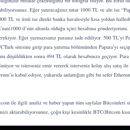
mliğinizle birlikte çektirdiğiniz bir fotoğraf istiyor. Bu zorlu 
abiliyorsunuz. Eğer yatıracağınız tutar 1000 TL ve altı ise “P
1000 TL ve üstü ise direkt banka havalesiyle kısa yoldan hall
’nın(1000 tl’nin altında olduğu için) hesabına gönderiyorum
rekiyor. Eğer yazmazsanız paranız iade ediliyor. 500 TL’yi Pa
TCTurk sitesine girip para yatırma bölümünden Papara’yı seçi
nu düşüldükten sonra 494 TL olarak hesabınıza geçiyor. Para 
yor ve isterseniz emir vererek isterseniz kolay alış satış ile 
rum’u kabul ediyor, yukarıda anlattığım gibi bu sefer Etherum
in ile ilgili analiz ve haber yapan tüm sayfalar Bitcoinleri s
inizi aktarabiliyorsunuz, çoğu kişi kesinlikle BTC(Bitcoin kıs