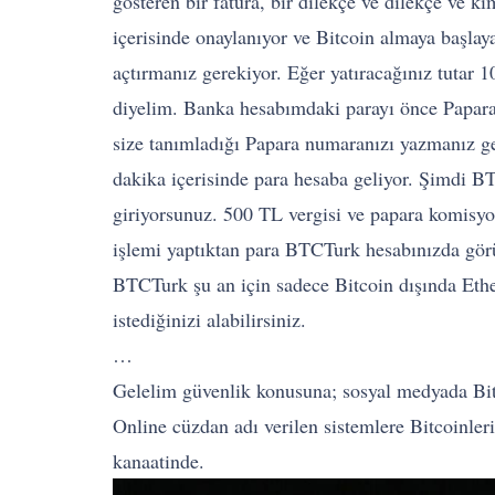
gösteren bir fatura, bir dilekçe ve dilekçe ve ki
içerisinde onaylanıyor ve Bitcoin almaya başlay
açtırmanız gerekiyor. Eğer yatıracağınız tutar 
diyelim. Banka hesabımdaki parayı önce Papara
size tanımladığı Papara numaranızı yazmanız ge
dakika içerisinde para hesaba geliyor. Şimdi B
giriyorsunuz. 500 TL vergisi ve papara komisyo
işlemi yaptıktan para BTCTurk hesabınızda görünü
BTCTurk şu an için sadece Bitcoin dışında Ethe
istediğinizi alabilirsiniz.
…
Gelelim güvenlik konusuna; sosyal medyada Bitco
Online cüzdan adı verilen sistemlere Bitcoinler
kanaatinde.