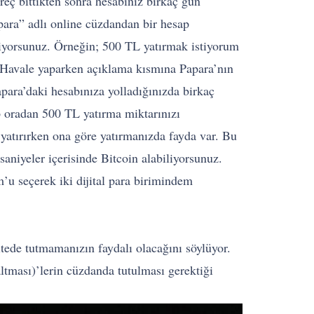
süreç bittikten sonra hesabınız birkaç gün
apara” adlı online cüzdandan bir hesap
ediyorsunuz. Örneğin; 500 TL yatırmak istiyorum
. Havale yaparken açıklama kısmına Papara’nın
para’daki hesabınıza yolladığınızda birkaç
p oradan 500 TL yatırma miktarınızı
yatırırken ona göre yatırmanızda fayda var. Bu
saniyeler içerisinde Bitcoin alabiliyorsunuz.
’u seçerek iki dijital para birimindem
itede tutmamanızın faydalı olacağını söylüyor.
altması)’lerin cüzdanda tutulması gerektiği