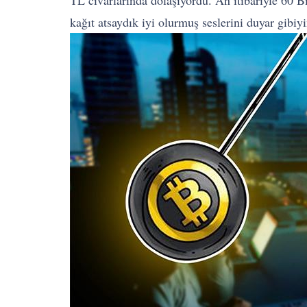
TL civarlarında dolaşıyordu. An itibariyle 60 
kağıt atsaydık iyi olurmuş seslerini duyar gibi