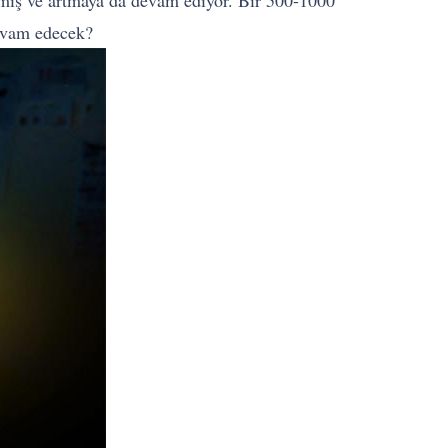
ıkmış ve artmaya da devam ediyor. Bir 500-1000
devam edecek?