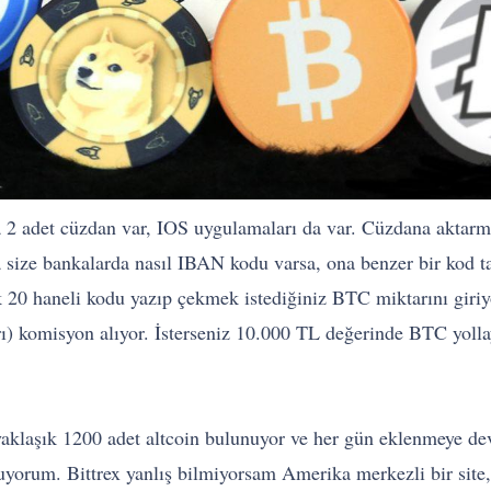
2 adet cüzdan var, IOS uygulamaları da var. Cüzdana aktarma
da size bankalarda nasıl IBAN kodu varsa, ona benzer bir kod
ık 20 haneli kodu yazıp çekmek istediğiniz BTC miktarını gir
) komisyon alıyor. İsterseniz 10.000 TL değerinde BTC yollay
 yaklaşık 1200 adet altcoin bulunuyor ve her gün eklenmeye de
yorum. Bittrex yanlış bilmiyorsam Amerika merkezli bir site,