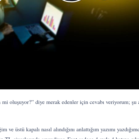
 mi oluşuyor?” diye merak edenler için cevabı veriyorum; şu a
ğim ve üstü kapalı nasıl alındığını anlattığım yazımı yazdığım