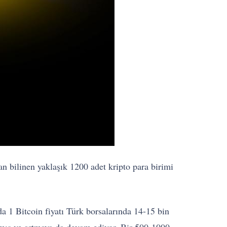
n bilinen yaklaşık 1200 adet kripto para birimi
da 1 Bitcoin fiyatı Türk borsalarında 14-15 bin