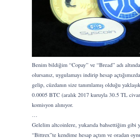
Benim bildiğim “Copay” ve “Bread” adı altında 
olursanız, uygulamayı indirip hesap açtığımız
gelip, cüzdanın size tanımlamış olduğu yaklaş
0.0005 BTC (aralık 2017 kuruyla 30.5 TL civarı
komisyon alınıyor.
…
Gelelim altcoinlere, yukarıda bahsettiğim gibi
“Bittrex”te kendime hesap açtım ve oradan oynu