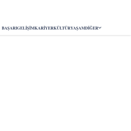
BAŞARI
GELIŞIM
KARIYER
KÜLTÜR
YAŞAM
DIĞER