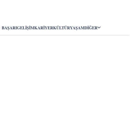
BAŞARI
GELIŞIM
KARIYER
KÜLTÜR
YAŞAM
DIĞER