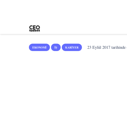
23 Eylül 2017
tarihinde 
EKONOMI
İŞ
KARIYER