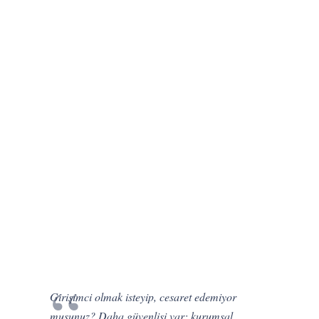
Girişimci olmak isteyip, cesaret edemiyor
musunuz? Daha güvenlisi var; kurumsal