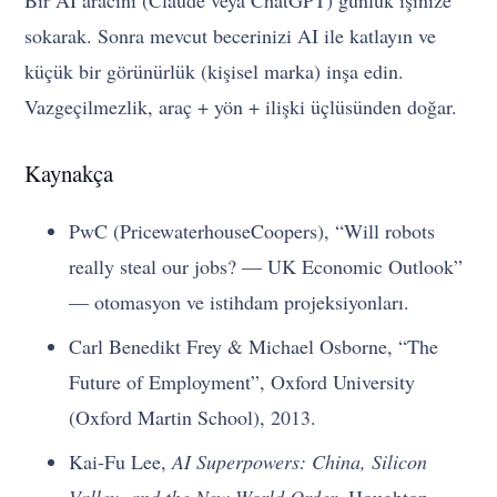
sokarak. Sonra mevcut becerinizi AI ile katlayın ve
küçük bir görünürlük (kişisel marka) inşa edin.
Vazgeçilmezlik, araç + yön + ilişki üçlüsünden doğar.
Kaynakça
PwC (PricewaterhouseCoopers), “Will robots
really steal our jobs? — UK Economic Outlook”
— otomasyon ve istihdam projeksiyonları.
Carl Benedikt Frey & Michael Osborne, “The
Future of Employment”, Oxford University
(Oxford Martin School), 2013.
Kai-Fu Lee,
AI Superpowers: China, Silicon
Valley, and the New World Order
, Houghton