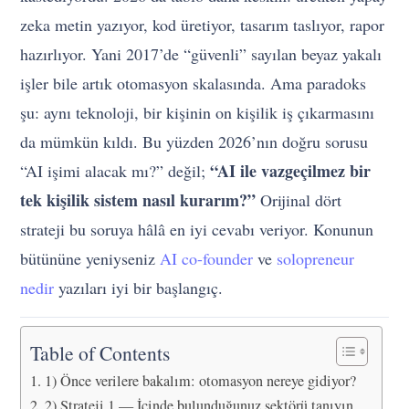
zeka metin yazıyor, kod üretiyor, tasarım taslıyor, rapor
hazırlıyor. Yani 2017’de “güvenli” sayılan beyaz yakalı
işler bile artık otomasyon skalasında. Ama paradoks
şu: aynı teknoloji, bir kişinin on kişilik iş çıkarmasını
da mümkün kıldı. Bu yüzden 2026’nın doğru sorusu
“AI ile vazgeçilmez bir
“AI işimi alacak mı?” değil;
tek kişilik sistem nasıl kurarım?”
Orijinal dört
strateji bu soruya hâlâ en iyi cevabı veriyor. Konunun
bütününe yeniyseniz
AI co-founder
ve
solopreneur
nedir
yazıları iyi bir başlangıç.
Table of Contents
1) Önce verilere bakalım: otomasyon nereye gidiyor?
2) Strateji 1 — İçinde bulunduğunuz sektörü tanıyın