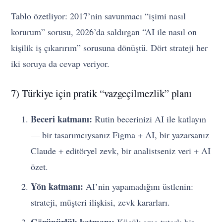
Tablo özetliyor: 2017’nin savunmacı “işimi nasıl
korurum” sorusu, 2026’da saldırgan “AI ile nasıl on
kişilik iş çıkarırım” sorusuna dönüştü. Dört strateji her
iki soruya da cevap veriyor.
7) Türkiye için pratik “vazgeçilmezlik” planı
Beceri katmanı:
Rutin becerinizi AI ile katlayın
— bir tasarımcıysanız Figma + AI, bir yazarsanız
Claude + editöryel zevk, bir analistseniz veri + AI
özet.
Yön katmanı:
AI’nin yapamadığını üstlenin:
strateji, müşteri ilişkisi, zevk kararları.
Görünürlük katmanı:
Küçük ama tutarlı bir