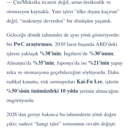
— Çin/Meksika ticareti değil, artan üretkenlik ve
otomasyon kaynaklı. Yani işleri “ülke dışına kaçıran”
değil, “makineye devreden” bir dönüşüm yaşandı.
Geleceğe dönük tahminler de aynı yönü gösteriyordu:
PwC araştırması
bir
, 2030’ların başında ABD’deki
%38’inin
%30’unun
işlerin yaklaşık
, İngiltere’de
,
%35’inin
%21’inin
Almanya’da
, Japonya’da ise
yapay
zeka ve otomasyona geçebileceğini söylüyordu. Daha
Kai-Fu Lee
radikal kanatta, risk sermayedarı
, işlerin
%50’sinin önümüzdeki 10 yılda
yerinin alınacağını
öngörüyordu.
2026’dan geriye bakınca bu tahminlerin yönü doğru
çıktı; sadece “hangi işler” sorusunun cevabı değişti.