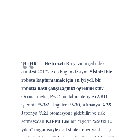
TL;DR — Hızlı özet:
Bu yazının çekirdek
“İşinizi bir
cümlesi 2017’de de bugün de aynı:
robota kaptırmamak için en iyi yol, bir
robotla nasıl çalışacağınızı öğrenmektir.”
Orijinal metin, PwC’nin tahminleriyle (ABD
%38’i
%30
%35
işlerinin
, İngiltere
, Almanya
,
%21
Japonya
otomasyona gidebilir) ve risk
Kai-Fu Lee
sermayedarı
‘nin “işlerin %50’si 10
yılda” öngörüsüyle dört strateji öneriyordu: (1)