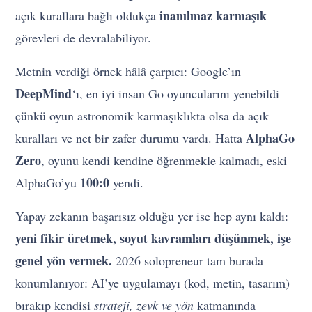
inanılmaz karmaşık
açık kurallara bağlı oldukça
görevleri de devralabiliyor.
Metnin verdiği örnek hâlâ çarpıcı: Google’ın
DeepMind
‘ı, en iyi insan Go oyuncularını yenebildi
çünkü oyun astronomik karmaşıklıkta olsa da açık
AlphaGo
kuralları ve net bir zafer durumu vardı. Hatta
Zero
, oyunu kendi kendine öğrenmekle kalmadı, eski
100:0
AlphaGo’yu
yendi.
Yapay zekanın başarısız olduğu yer ise hep aynı kaldı:
yeni fikir üretmek, soyut kavramları düşünmek, işe
genel yön vermek.
2026 solopreneur tam burada
konumlanıyor: AI’ye uygulamayı (kod, metin, tasarım)
bırakıp kendisi
strateji, zevk ve yön
katmanında