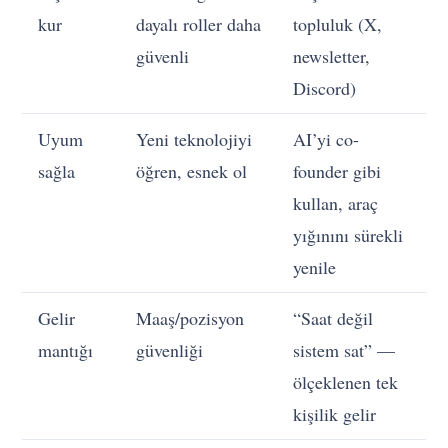
kur
dayalı roller daha
topluluk (X,
güvenli
newsletter,
Discord)
Uyum
Yeni teknolojiyi
AI’yi co-
sağla
öğren, esnek ol
founder gibi
kullan, araç
yığınını sürekli
yenile
Gelir
Maaş/pozisyon
“Saat değil
mantığı
güvenliği
sistem sat” —
ölçeklenen tek
kişilik gelir