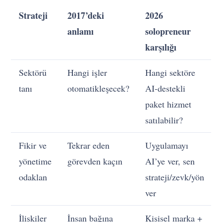
Strateji
2017’deki
2026
anlamı
solopreneur
karşılığı
Sektörü
Hangi işler
Hangi sektöre
tanı
otomatikleşecek?
AI-destekli
paket hizmet
satılabilir?
Fikir ve
Tekrar eden
Uygulamayı
yönetime
görevden kaçın
AI’ye ver, sen
odaklan
strateji/zevk/yön
ver
İlişkiler
İnsan bağına
Kişisel marka +