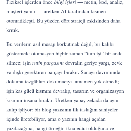
Fiziksel işlerden önce
bilgi işleri
— metin, kod, analiz,
müşteri yanıtı — üretken AI tarafından kısmen
otomatikleşti. Bu yüzden dört strateji eskisinden daha
kritik.
Bu verilerin asıl mesajı korkutmak değil, bir kalıbı
göstermek: otomasyon hiçbir zaman “tüm işi” bir anda
silmez; işin
rutin parçasını
devralır, geriye yargı, zevk
ve ilişki gerektiren parçayı bırakır. Sanayi devriminde
dokuma tezgâhları dokumacıyı tamamen yok etmedi;
işin kas gücü kısmını devralıp, tasarım ve organizasyon
kısmını insana bıraktı. Üretken yapay zekada da aynı
kalıp işliyor: bir blog yazısının ilk taslağını saniyeler
içinde üretebiliyor, ama o yazının hangi açıdan
yazılacağına, hangi örneğin ikna edici olduğuna ve