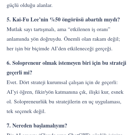
güçlü olduğu alanlar.
5. Kai-Fu Lee’nin %50 öngörüsü abartılı mıydı?
Mutlak sayı tartışmalı, ama “etkilenen iş oranı”
anlamında yön doğruydu. Önemli olan rakam değil;
her işin bir biçimde AI’den etkileneceği gerçeği.
6. Solopreneur olmak istemeyen biri için bu strateji
geçerli mi?
Evet. Dört strateji kurumsal çalışan için de geçerli:
AI’yi öğren, fikir/yön katmanına çık, ilişki kur, esnek
ol. Solopreneurlük bu stratejilerin en uç uygulaması,
tek seçenek değil.
7. Nereden başlamalıyım?
Bir AI aracını (Claude veya ChatGPT) günlük işinize