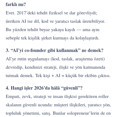
farklı mı?
Evet. 2017’deki tehdit fiziksel ve dar görevliydi;
üretken AI ise dil, kod ve yaratıcı taslak üretebiliyor.
Bu yüzden tehdit beyaz yakaya kaydı — ama aynı
sebeple tek kişilik şirket kurmayı da kolaylaştırdı.
3. “AI’yi co-founder gibi kullanmak” ne demek?
AI’ye rutin uygulamayı (kod, taslak, araştırma özeti)
devredip, kendinizi strateji, ilişki ve yön katmanında
tutmak demek. Tek kişi + AI = küçük bir ekibin çıktısı.
4. Hangi işler 2026’da hâlâ “güvenli”?
Empati, zevk, strateji ve insan ilişkisi gerektiren roller
skalanın güvenli ucunda: müşteri ilişkileri, yaratıcı yön,
topluluk yönetimi, satış. Bunlar solopreneur’lerin de en