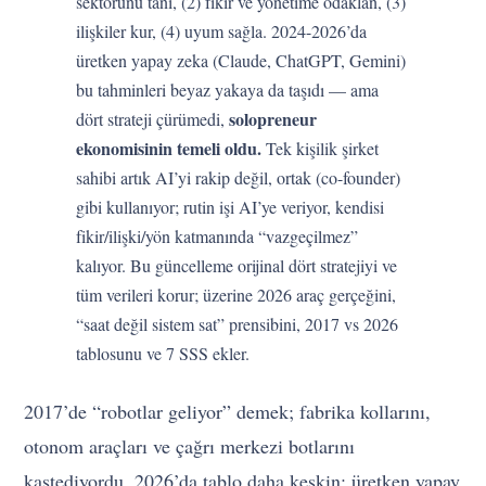
sektörünü tanı, (2) fikir ve yönetime odaklan, (3)
ilişkiler kur, (4) uyum sağla. 2024-2026’da
üretken yapay zeka (Claude, ChatGPT, Gemini)
bu tahminleri beyaz yakaya da taşıdı — ama
solopreneur
dört strateji çürümedi,
ekonomisinin temeli oldu.
Tek kişilik şirket
sahibi artık AI’yi rakip değil, ortak (co-founder)
gibi kullanıyor; rutin işi AI’ye veriyor, kendisi
fikir/ilişki/yön katmanında “vazgeçilmez”
kalıyor. Bu güncelleme orijinal dört stratejiyi ve
tüm verileri korur; üzerine 2026 araç gerçeğini,
“saat değil sistem sat” prensibini, 2017 vs 2026
tablosunu ve 7 SSS ekler.
2017’de “robotlar geliyor” demek; fabrika kollarını,
otonom araçları ve çağrı merkezi botlarını
kastediyordu. 2026’da tablo daha keskin: üretken yapay