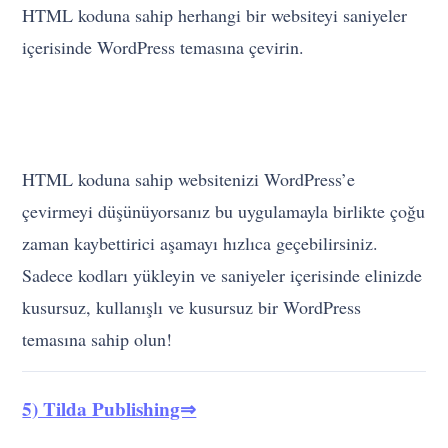
HTML koduna sahip herhangi bir websiteyi saniyeler
içerisinde WordPress temasına çevirin.
HTML
koduna sahip websitenizi WordPress’e çevirmeyi
düşünüyorsanız bu uygulamayla birlikte çoğu zaman
kaybettirici aşamayı hızlıca geçebilirsiniz. Sadece
kodları yükleyin ve saniyeler içerisinde elinizde
kusursuz, kullanışlı ve kusursuz bir WordPress
temasına sahip olun!
5) Tilda Publishing⇒
Kod bilginiz olmadan harika bir internet sitesine sahip
olun ve anlatmaya başlayın!
Tilda Publishing, içerik
oluşturmak üzerine oluşturmuş
internet siteleri
için