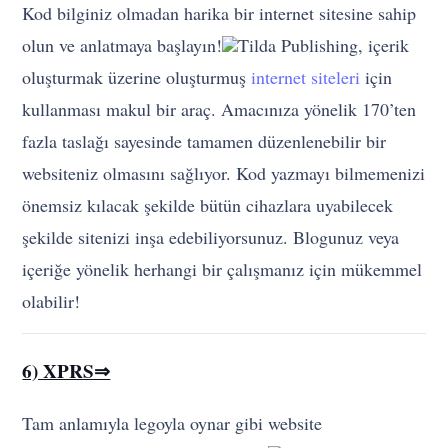
kullanması makul bir araç. Amacınıza yönelik 170’ten
fazla taslağı sayesinde tamamen düzenlenebilir bir
websiteniz olmasını sağlıyor. Kod yazmayı bilmemenizi
önemsiz kılacak şekilde bütün cihazlara uyabilecek
şekilde sitenizi inşa edebiliyorsunuz. Blogunuz veya
içeriğe yönelik herhangi bir çalışmanız için mükemmel
olabilir!
6) XPRS⇒
Tam anlamıyla legoyla oynar gibi website
oluşturmanızı sağlayacak bir araç.
Eğer websitesi inşa
etme işin kalkıştıysanız ve bütün bu işlemler size çok
kafa karıştırıcı, yıldırıcı veya pahalı geldiyse XPRS