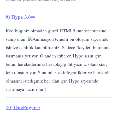
Kod bilginiz olmadan güzel HTML5 internet sitesine
sahip olun.
Animasyon temelli bu oluşum sayesinde
işinize canlılık katabilirsiniz. Sadece ‘keydet’ butonuna
basmanız yetiyor. O andan itibaren Hype sizin için
bütün hareketlerinizi hesaplayıp ihtiyacınız olanı siziç
için oluşturuyor. Sunumlar ve infografikler ve hareketli
olmasını istediğiniz her alan için Hype sayesinde
şaşırmaya hazır olun!
10) OnePager⇒
OnePager’la WordPress için temanızı oluşturun.
Açık
kaynak kodlarına sahip bu geliştirici sayesinde
WordPress temanız üzerinde istediğiniz gibi düzenleme