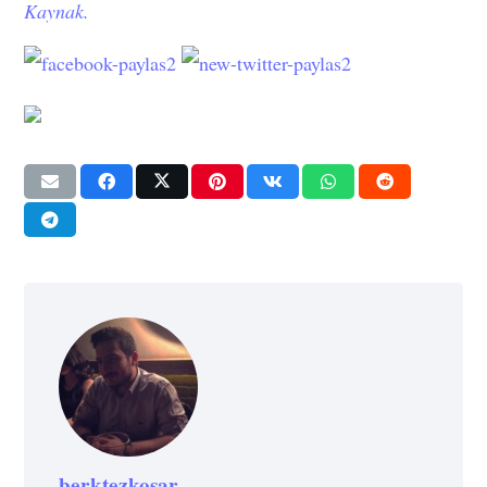
Kaynak.
berktezkosar