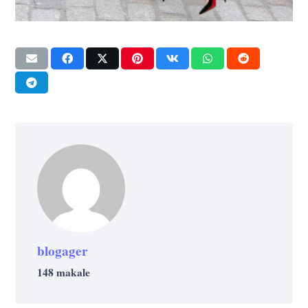
blogager
148 makale
SANAT
TEKNOLOJI
UNCATEGORIZED @TR
GIRIŞIMCILIK
KREATIF
PAZARLAMA
GIRIŞIMCILIK
LEGAL