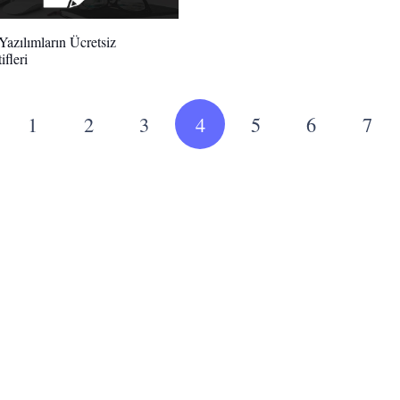
 Yazılımların Ücretsiz
ifleri
1
2
3
4
5
6
7