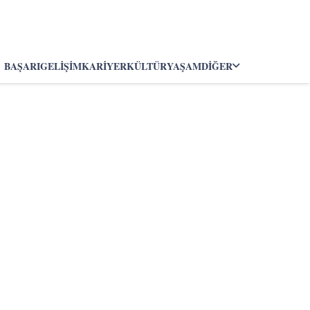
BAŞARI
GELIŞIM
KARIYER
KÜLTÜR
YAŞAM
DIĞER