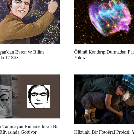
gan’dan Evren ve Bilim
Ölümü Kandırıp,Durmadan Pat
da 12 Söz
Yıldız
ni Tanımayan Binlerce İnsan Bu
Rüyasında Görüyor
Hüzünlü Bir Fotoğraf Projesi: 