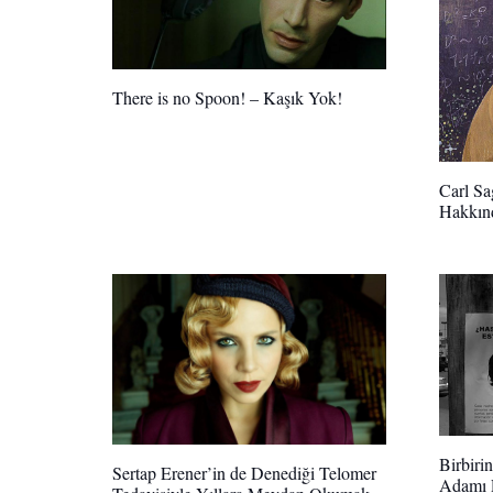
There is no Spoon! – Kaşık Yok!
Carl Sa
Hakkın
Birbiri
Sertap Erener’in de Denediği Telomer
Adamı 