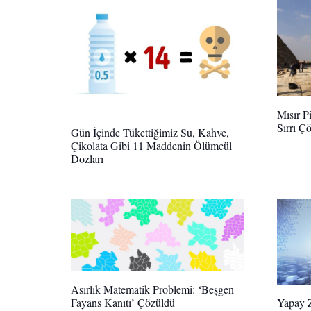
Mısır P
Sırrı Ç
Gün İçinde Tükettiğimiz Su, Kahve,
Çikolata Gibi 11 Maddenin Ölümcül
Dozları
Asırlık Matematik Problemi: ‘Beşgen
Yapay Z
Fayans Kanıtı’ Çözüldü