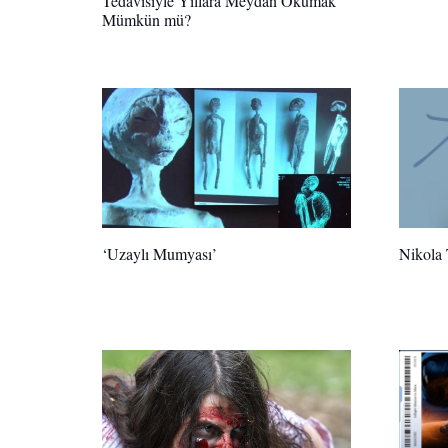
Tedavisiyle Yıllara Meydan Okumak
Mümkün mü?
‘Uzaylı Mumyası’
Nikola 