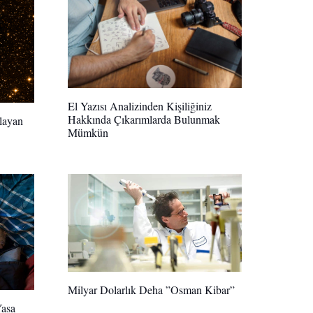
El Yazısı Analizinden Kişiliğiniz
Hakkında Çıkarımlarda Bulunmak
layan
Mümkün
Milyar Dolarlık Deha ”Osman Kibar”
Yasa