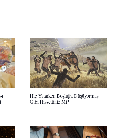
Hiç Yatarken,Boşluğa Düşüyormuş
el
Gibi Hissettiniz Mi?
bi
r