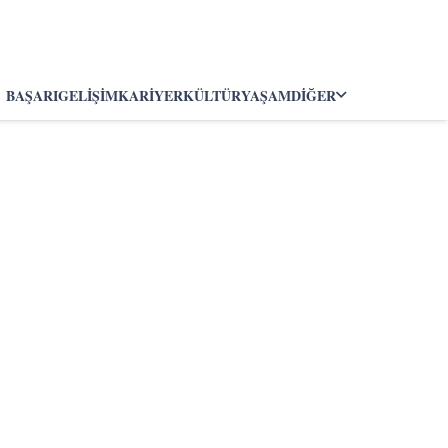
BAŞARI
GELIŞIM
KARIYER
KÜLTÜR
YAŞAM
DIĞER