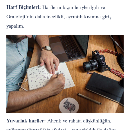
Harf Biçimleri:
Harflerin biçimleriyle ilgili ve
Grafoloji’nin daha incelikli, ayrıntılı kısmına giriş
yapalım.
Yuvarlak harfler:
Ahenk ve rahata düşkünlüğün,
mükemmeliyetçiliğin ifadesi – yuvarlaklık ile doğru