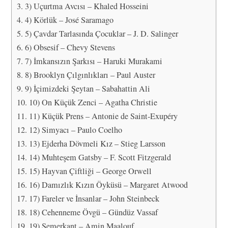
3) Uçurtma Avcısı – Khaled Hosseini
4) Körlük – José Saramago
5) Çavdar Tarlasında Çocuklar – J. D. Salinger
6) Obsesif – Chevy Stevens
7) İmkansızın Şarkısı – Haruki Murakami
8) Brooklyn Çılgınlıkları – Paul Auster
9) İçimizdeki Şeytan – Sabahattin Ali
10) On Küçük Zenci – Agatha Christie
11) Küçük Prens – Antonie de Saint-Exupéry
12) Simyacı – Paulo Coelho
13) Ejderha Dövmeli Kız – Stieg Larsson
14) Muhteşem Gatsby – F. Scott Fitzgerald
15) Hayvan Çiftliği – George Orwell
16) Damızlık Kızın Öyküsü – Margaret Atwood
17) Fareler ve İnsanlar – John Steinbeck
18) Cehenneme Övgü – Gündüz Vassaf
19) Semerkant – Amin Maalouf