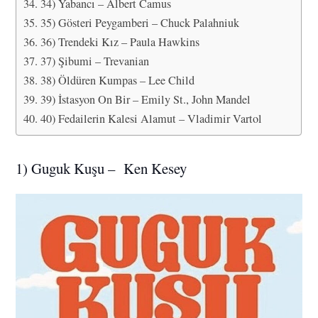
34) Yabancı – Albert Camus
35) Gösteri Peygamberi – Chuck Palahniuk
36) Trendeki Kız – Paula Hawkins
37) Şibumi – Trevanian
38) Öldüren Kumpas – Lee Child
39) İstasyon On Bir – Emily St., John Mandel
40) Fedailerin Kalesi Alamut – Vladimir Vartol
1) Guguk Kuşu – Ken Kesey