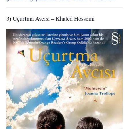
3) Uçurtma Avcısı – Khaled Hosseini