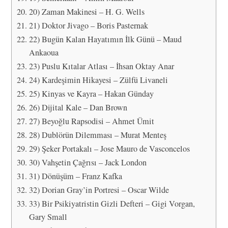
20) Zaman Makinesi – H. G. Wells
21) Doktor Jivago – Boris Pasternak
22) Bugün Kalan Hayatımın İlk Günü – Maud
Ankaoua
23) Puslu Kıtalar Atlası – İhsan Oktay Anar
24) Kardeşimin Hikayesi – Zülfü Livaneli
25) Kinyas ve Kayra – Hakan Günday
26) Dijital Kale – Dan Brown
27) Beyoğlu Rapsodisi – Ahmet Ümit
28) Dublörün Dilemması – Murat Menteş
29) Şeker Portakalı – Jose Mauro de Vasconcelos
30) Vahşetin Çağrısı – Jack London
31) Dönüşüm – Franz Kafka
32) Dorian Gray’in Portresi – Oscar Wilde
33) Bir Psikiyatristin Gizli Defteri – Gigi Vorgan,
Gary Small