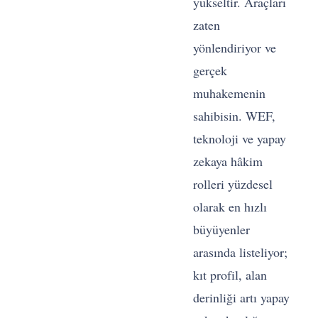
yükseltir. Araçları
zaten
yönlendiriyor ve
gerçek
muhakemenin
—
sahibisin. WEF,
z
teknoloji ve yapay
g
zekaya hâkim
ç
rolleri yüzdesel
olarak en hızlı
d
büyüyenler
a
arasında listeliyor;
e
kıt profil, alan
derinliği artı yapay