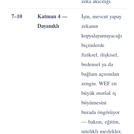
zeka akıcılığı.
7–10
Katman 4 —
İşin, mevcut yapay
Dayanıklı
zekanın
kopyalayamayacağı
k
biçimlerde
İ
fiziksel, ilişkisel,
bedensel ya da
bağlam açısından
z
zengin. WEF en
v
büyük
mutlak
iş
büyümesini
i
burada öngörüyor
a
— bakım, eğitim,
d
nitelikli meslekler,