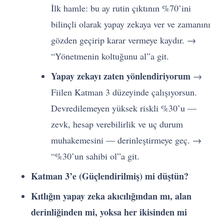
İlk hamle: bu ay rutin çıktının %70’ini
bilinçli olarak yapay zekaya ver ve zamanını
gözden geçirip karar vermeye kaydır. →
“Yönetmenin koltuğunu al”a git.
Yapay zekayı zaten yönlendiriyorum
→
Fiilen Katman 3 düzeyinde çalışıyorsun.
Devredilemeyen yüksek riskli %30’u —
zevk, hesap verebilirlik ve uç durum
muhakemesini — derinleştirmeye geç. →
“%30’un sahibi ol”a git.
Katman 3’e (Güçlendirilmiş) mi düştün?
Kıtlığın yapay zeka akıcılığından mı, alan
derinliğinden mi, yoksa her ikisinden mi