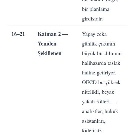
bir planlama
girdisidir.
16–21
Katman 2 —
Yapay zeka
Ç
Yeniden
günlük çıktının
Şekillenen
büyük bir dilimini
halihazırda taslak
d
haline getiriyor.
OECD bu yüksek
ü
nitelikli, beyaz
yakalı rolleri —
analistler, hukuk
s
asistanları,
kıdemsiz