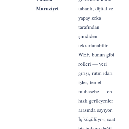
Maruziyet
tabanlı, dijital ve
yapay zeka
B
tarafından
t
şimdiden
y
tekrarlanabilir.
WEF, bunun gibi
i
rolleri — veri
k
girişi, rutin idari
g
işler, temel
a
muhasebe — en
hızlı gerileyenler
arasında sayıyor.
İş küçülüyor; saat
bir hüküm değil,