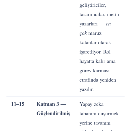
geliştiriciler,
tasarımcılar, metin
v
yazarları —
en
çok
maruz
kalanlar olarak
işaretliyor. Rol
hayatta kalır ama
görev karması
etrafında yeniden
yazılır.
11–15
Katman 3 —
Yapay zeka
A
Güçlendirilmiş
tabanını düşürmek
h
yerine tavanını