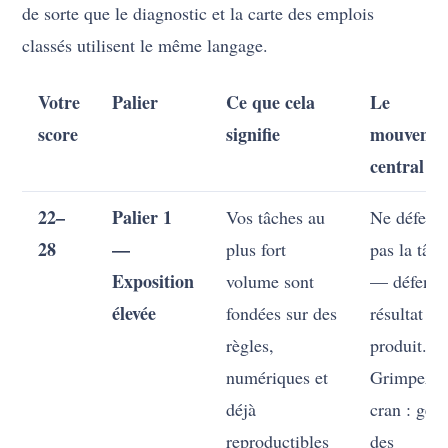
de sorte que le diagnostic et la carte des emplois
classés utilisent le même langage.
Votre
Palier
Ce que cela
Le
score
signifie
mouveme
central
22–
Palier 1
Vos tâches au
Ne défend
28
—
plus fort
pas la tâc
Exposition
volume sont
— défende
élevée
fondées sur des
résultat qu
règles,
produit.
numériques et
Grimpez d
déjà
cran : gest
reproductibles
des