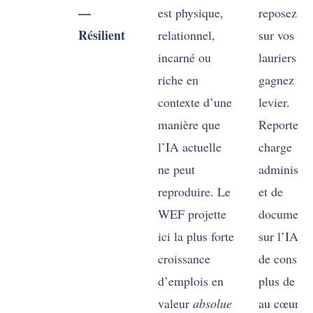
—
est physique,
reposez pa
Résilient
relationnel,
sur vos
incarné ou
lauriers —
riche en
gagnez en
contexte d’une
levier.
manière que
Reportez l
l’IA actuelle
charge
ne peut
administra
reproduire. Le
et de
WEF projette
documenta
ici la plus forte
sur l’IA af
croissance
de consacr
d’emplois en
plus de te
valeur
absolue
au cœur