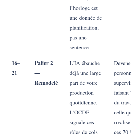
l’horloge est
une donnée de
planification,
pas une
sentence.
16–
Palier 2
L’IA ébauche
Devenez l
21
—
déjà une large
personne q
Remodelé
part de votre
supervise 
production
faisant 70
quotidienne.
du travail,
L’OCDE
celle qui
signale ces
rivalise su
rôles de cols
ces 70 %.