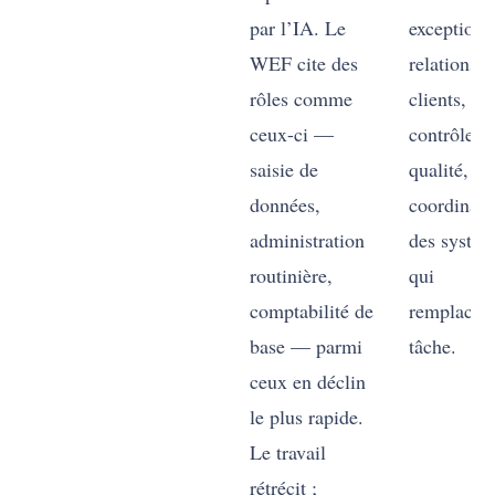
par l’IA. Le
exceptions
WEF cite des
relations
rôles comme
clients,
ceux-ci —
contrôle
saisie de
qualité, ou
données,
coordinati
administration
des systè
routinière,
qui
comptabilité de
remplacent
base — parmi
tâche.
ceux en déclin
le plus rapide.
Le travail
rétrécit ;