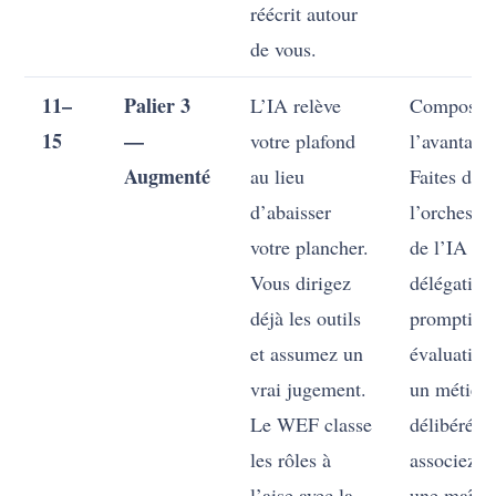
réécrit autour
de vous.
11–
Palier 3
L’IA relève
Composez
15
—
votre plafond
l’avantage
Augmenté
au lieu
Faites de
d’abaisser
l’orchestra
votre plancher.
de l’IA —
Vous dirigez
délégation
déjà les outils
prompting
et assumez un
évaluatio
vrai jugement.
un métier
Le WEF classe
délibéré, e
les rôles à
associez-l
l’aise avec la
une maîtri