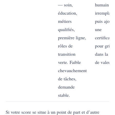
— soin,
humain
éducation,
irremplaça
métiers
puis ajout
qualifiés,
une
première ligne,
certificati
rôles de
pour grim
transition
dans la ch
verte. Faible
de valeur.
chevauchement
de tâches,
demande
stable.
Si votre score se situe à un point de part et d’autre