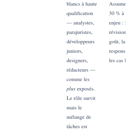
blancs à haute
Assumez l
qualification
30 % à for
— analystes,
enjeu : la
parajuristes,
révision, l
développeurs
goût, la
juniors,
responsabil
designers,
les cas lim
rédacteurs —
comme les
plus
exposés.
Le rôle survit
mais le
mélange de
tâches est