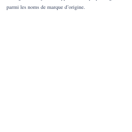
29) LG
La société Lak-Hui (Lucky) a été créée en tant que
société sœur de Goldstar, puis la société Lucky
Goldstar est née. Cela nous amène en fait au nom
actuel de LG, mais la société utilise « Life is Good »