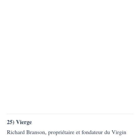
25) Vierge
Richard Branson, propriétaire et fondateur du Virgin
Group of Companies, et son partenaire, lorsqu’ils ont
commencé leur vie professionnelle, ont proposé le nom
actuel de la société en disant « nous sommes aussi
vierges dans la vie professionnelle ».
6) Bmw
2
La société tire son nom des initiales de Bayerische
Motoren Werke AG (en turc : Bavarian Motor