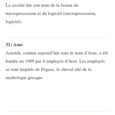
32) Lenovo
Le nom qui a émergé lorsque les fondateurs de Lenovo
se sont assis et se sont réunis pour le nom en 1984 était
le mot « légende », qui signifie légende. Après avoir
utilisé ce nom jusqu’en 2003, le nom Lenovo a été
changé. Ce nom, composé de Le et Novo, signifie
nouveau en latin.
This post is also available in:
Türkçe
English
Español
Deutsch