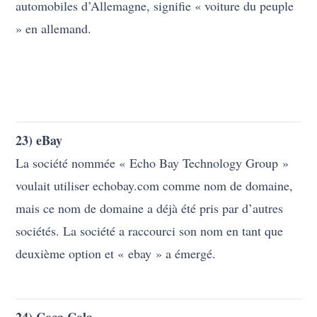
La société nommée « Echo Bay Technology Group »
voulait utiliser echobay.com comme nom de domaine,
mais ce nom de domaine a déjà été pris par d’autres
sociétés. La société a raccourci son nom en tant que
deuxième option et « ebay » a émergé.
24) Coca Cola
La société de boissons, Coca Cola, tire son nom des
feuilles de « Coca » et des cacahuètes « Kola » qui
adoucissent le mélange. Le fondateur John S.
Pemberton a changé le K sur Coke en C pour
améliorer l’apparence du logo.