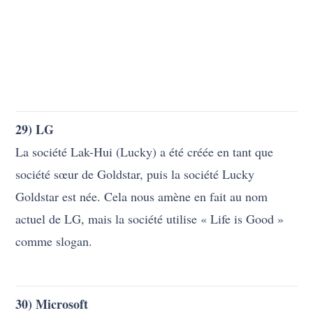
comme slogan.
30) Microsoft
La société tire son nom de la fusion du
microprocesseur et du logiciel (microprocesseur,
logiciel).
31) Asus
Asustek, connue aujourd’hui sous le nom d’Asus, a été
fondée en 1989 par 4 employés d’Acer. Les employés
se sont inspirés de Pégase, le cheval ailé de la
mythologie grecque.