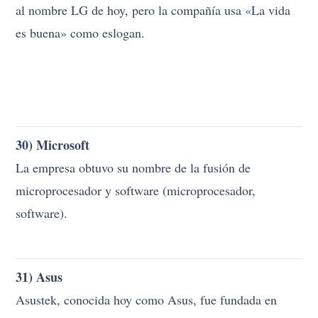
30) Microsoft
La empresa obtuvo su nombre de la fusión de
microprocesador y software (microprocesador,
software).
31) Asus
Asustek, conocida hoy como Asus, fue fundada en
1989 por 4 empleados de Acer. Los empleados se
inspiraron en Pegaso, el caballo alado de la mitología
griega.
32) Lenovo
El nombre que surgió cuando los fundadores de