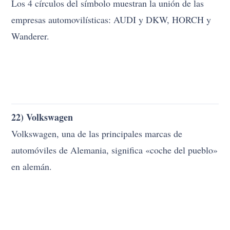
Los 4 círculos del símbolo muestran la unión de las
empresas automovilísticas: AUDI y DKW, HORCH y
Wanderer.
22) Volkswagen
Volkswagen, una de las principales marcas de
automóviles de Alemania, significa «coche del pueblo»
en alemán.
23) eBay
La empresa denominada «Echo Bay Technology
Group» quería utilizar echobay.com como nombre de
dominio, pero este nombre de dominio ya ha sido