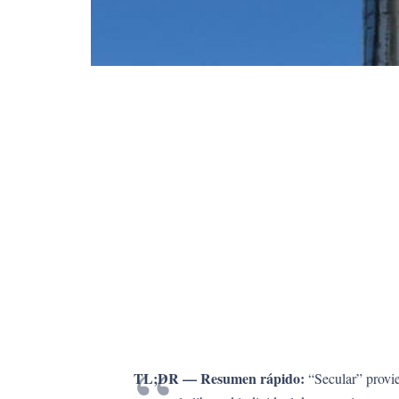
TL;DR — Resumen rápido:
“Secular” provie