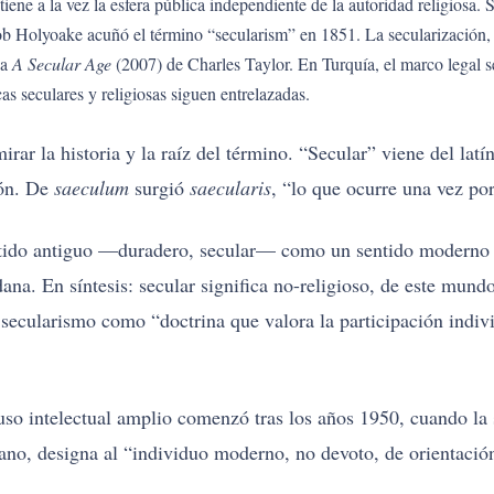
tiene a la vez la esfera pública independiente de la autoridad religiosa
ob Holyoake acuñó el término “secularism” en 1851. La secularización, 
 a
A Secular Age
(2007) de Charles Taylor. En Turquía, el marco legal s
cas seculares y religiosas siguen entrelazadas.
irar la historia y la raíz del término. “Secular” viene del latí
ión. De
saeculum
surgió
saecularis
, “lo que ocurre una vez por
entido antiguo —duradero, secular— como un sentido moderno 
na. En síntesis: secular significa no-religioso, de este mundo
 secularismo como “doctrina que valora la participación indiv
uso intelectual amplio comenzó tras los años 1950, cuando la s
diano, designa al “individuo moderno, no devoto, de orientaci