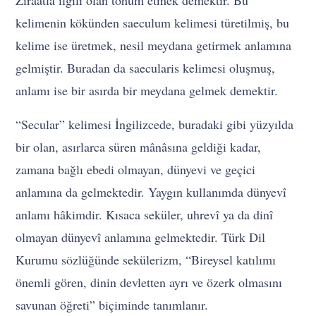
Ziraatla ilgili olan tohum etmek demektir. Bu
kelimenin kökünden saeculum kelimesi türetilmiş, bu
kelime ise üretmek, nesil meydana getirmek anlamına
gelmiştir. Buradan da saecularis kelimesi oluşmuş,
anlamı ise bir asırda bir meydana gelmek demektir.
“Secular” kelimesi İngilizcede, buradaki gibi yüzyılda
bir olan, asırlarca süren mânâsına geldiği kadar,
zamana bağlı ebedi olmayan, dünyevi ve geçici
anlamına da gelmektedir. Yaygın kullanımda dünyevî
anlamı hâkimdir. Kısaca seküler, uhrevî ya da dinî
olmayan dünyevî anlamına gelmektedir. Türk Dil
Kurumu sözlüğünde sekülerizm, “Bireysel katılımı
önemli gören, dinin devletten ayrı ve özerk olmasını
savunan öğreti” biçiminde tanımlanır.