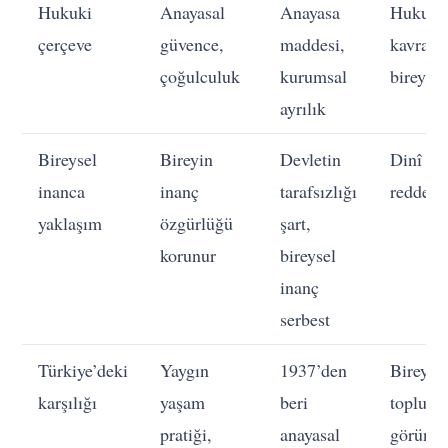
Hukuki
Anayasal
Anayasa
Hukuki
çerçeve
güvence,
maddesi,
kavram 
çoğulculuk
kurumsal
bireysel
ayrılık
Bireysel
Bireyin
Devletin
Dinî in
inanca
inanç
tarafsızlığı
reddede
yaklaşım
özgürlüğü
şart,
korunur
bireysel
inanç
serbest
Türkiye’deki
Yaygın
1937’den
Bireysel
karşılığı
yaşam
beri
toplums
pratiği,
anayasal
görünür