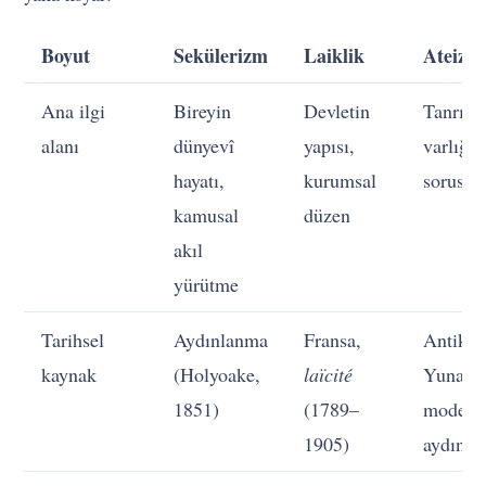
Boyut
Sekülerizm
Laiklik
Ateizm
Ana ilgi
Bireyin
Devletin
Tanrını
alanı
dünyevî
yapısı,
varlığı
hayatı,
kurumsal
sorusu
kamusal
düzen
akıl
yürütme
Tarihsel
Aydınlanma
Fransa,
Antik
kaynak
(Holyoake,
laïcité
Yunan’
1851)
(1789–
modern
1905)
aydınla