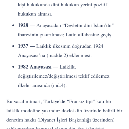
kişi hukukunda dinî hukukun yerini pozitif
hukukun alması.
1928
— Anayasadan “Devletin dini İslam’dır”
ibaresinin çıkarılması; Latin alfabesine geçiş.
1937
— Laiklik ilkesinin doğrudan 1924
Anayasası’na (madde 2) eklenmesi.
1982 Anayasası
— Laiklik,
değiştirilemez/değiştirilmesi teklif edilemez
ilkeler arasında (md.4).
Bu yasal mimari, Türkiye’de “Fransız tipi” katı bir
laiklik modeline yakındır: devlet din üzerinde belirli bir
denetim hakkı (Diyanet İşleri Başkanlığı üzerinden)
saklı tutarken kamusal alanın din-dışı işleyişini