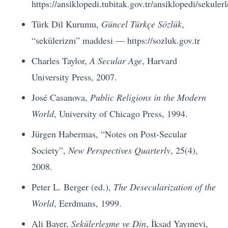
https://ansiklopedi.tubitak.gov.tr/ansiklopedi/sekuler
Türk Dil Kurumu,
Güncel Türkçe Sözlük
,
“sekülerizm” maddesi — https://sozluk.gov.tr
Charles Taylor,
A Secular Age
, Harvard
University Press, 2007.
José Casanova,
Public Religions in the Modern
World
, University of Chicago Press, 1994.
Jürgen Habermas, “Notes on Post-Secular
Society”,
New Perspectives Quarterly
, 25(4),
2008.
Peter L. Berger (ed.),
The Desecularization of the
World
, Eerdmans, 1999.
Ali Bayer,
Sekülerleşme ve Din
, İksad Yayınevi,