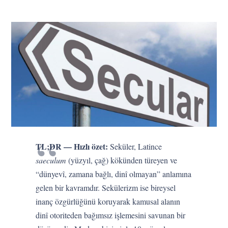
TL;DR — Hızlı özet:
Seküler, Latince
saeculum
(yüzyıl, çağ) kökünden türeyen ve
“dünyevî, zamana bağlı, dinî olmayan” anlamına
gelen bir kavramdır. Sekülerizm ise bireysel
inanç özgürlüğünü koruyarak kamusal alanın
dinî otoriteden bağımsız işlemesini savunan bir