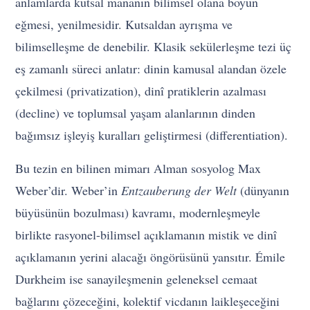
anlamlarda kutsal mananın bilimsel olana boyun
eğmesi, yenilmesidir. Kutsaldan ayrışma ve
bilimselleşme de denebilir. Klasik sekülerleşme tezi üç
eş zamanlı süreci anlatır: dinin kamusal alandan özele
çekilmesi (privatization), dinî pratiklerin azalması
(decline) ve toplumsal yaşam alanlarının dinden
bağımsız işleyiş kuralları geliştirmesi (differentiation).
Bu tezin en bilinen mimarı Alman sosyolog Max
Weber’dir. Weber’in
Entzauberung der Welt
(dünyanın
büyüsünün bozulması) kavramı, modernleşmeyle
birlikte rasyonel-bilimsel açıklamanın mistik ve dinî
açıklamanın yerini alacağı öngörüsünü yansıtır. Émile
Durkheim ise sanayileşmenin geleneksel cemaat
bağlarını çözeceğini, kolektif vicdanın laikleşeceğini