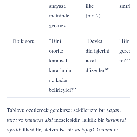
anayasa
ilke
sınırlı
metninde
(md.2)
geçmez
Tipik soru
“Dinî
“Devlet
“Bir tan
otorite
din işlerini
gerçekt
kamusal
nasıl
mı?”
kararlarda
düzenler?”
ne kadar
belirleyici?”
Tabloyu özetlemek gerekirse: sekülerizm bir
yaşam
tarzı
ve
kamusal akıl
meselesidir, laiklik bir
kurumsal
ayrılık
ilkesidir, ateizm ise bir
metafizik konum
dur.