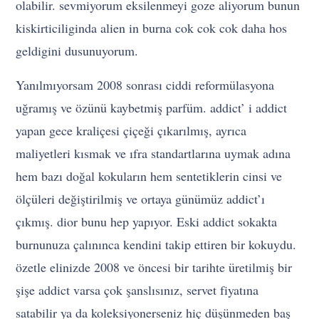
olabilir. sevmiyorum eksilenmeyi goze aliyorum bunun
kiskirticiliginda alien in burna cok cok cok daha hos
geldigini dusunuyorum.
Yanılmıyorsam 2008 sonrası ciddi reformülasyona
uğramış ve özünü kaybetmiş parfüm. addict’ i addict
yapan gece kraliçesi çiçeği çıkarılmış, ayrıca
maliyetleri kısmak ve ıfra standartlarına uymak adına
hem bazı doğal kokuların hem sentetiklerin cinsi ve
ölçüleri değiştirilmiş ve ortaya günümüz addict’ı
çıkmış. dior bunu hep yapıyor. Eski addict sokakta
burnunuza çalınınca kendini takip ettiren bir kokuydu.
özetle elinizde 2008 ve öncesi bir tarihte üretilmiş bir
şişe addict varsa çok şanslısınız, servet fiyatına
satabilir ya da koleksiyonerseniz hiç düşünmeden baş