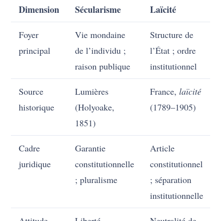
Dimension
Sécularisme
Laïcité
Foyer
Vie mondaine
Structure de
principal
de l’individu ;
l’État ; ordre
raison publique
institutionnel
Source
Lumières
France,
laïcité
historique
(Holyoake,
(1789–1905)
1851)
Cadre
Garantie
Article
juridique
constitutionnelle
constitutionnel
; pluralisme
; séparation
institutionnelle
Attitude
Liberté
Neutralité de