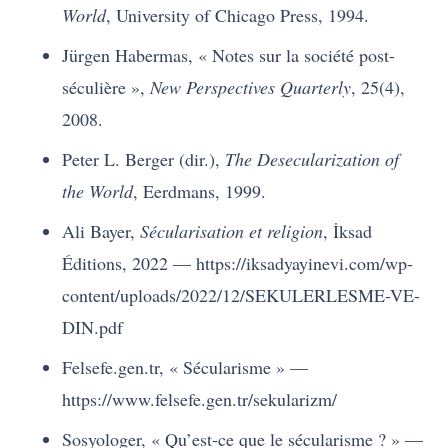
World
, University of Chicago Press, 1994.
Jürgen Habermas, « Notes sur la société post-
séculière »,
New Perspectives Quarterly
, 25(4),
2008.
Peter L. Berger (dir.),
The Desecularization of
the World
, Eerdmans, 1999.
Ali Bayer,
Sécularisation et religion
, İksad
Éditions, 2022 — https://iksadyayinevi.com/wp-
content/uploads/2022/12/SEKULERLESME-VE-
DIN.pdf
Felsefe.gen.tr, « Sécularisme » —
https://www.felsefe.gen.tr/sekularizm/
Sosyologer, « Qu’est-ce que le sécularisme ? » —