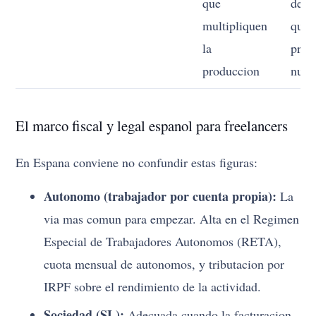
que
desca
multipliquen
que 
la
prue
produccion
nuev
El marco fiscal y legal espanol para freelancers
En Espana conviene no confundir estas figuras:
Autonomo (trabajador por cuenta propia):
La
via mas comun para empezar. Alta en el Regimen
Especial de Trabajadores Autonomos (RETA),
cuota mensual de autonomos, y tributacion por
IRPF sobre el rendimiento de la actividad.
Sociedad (SL):
Adecuada cuando la facturacion