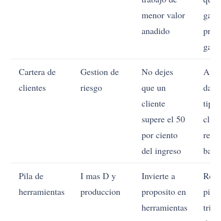
menor valor
gana
anadido
proy
gana
Cartera de
Gestion de
No dejes
Apre
clientes
riesgo
que un
dato
cliente
tipo
supere el 50
clien
por ciento
rent
del ingreso
bajo 
Pila de
I mas D y
Invierte a
Revi
herramientas
produccion
proposito en
pila
herramientas
trime