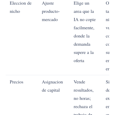
Eleccion de
Ajuste
Elige un
Obse
nicho
producto-
area que la
tan r
mercado
IA no copie
nich
facilmente,
vuel
donde la
com
demanda
con 
supere a la
sube
oferta
empi
eros
Precios
Asignacion
Vende
Sigu
de capital
resultados,
de
no horas;
exito
rechaza el
enti
trabajo de
que 