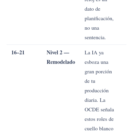
dato de
planificación,
no una
sentencia.
16–21
Nivel 2 —
La IA ya
Co
Remodelado
esboza una
la
gran porción
su
de tu
IA
producción
70
diaria. La
tr
OCDE señala
qu
estos roles de
es
cuello blanco
As