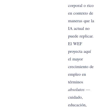
corporal o rico
Tr
en contexto de
ca
maneras que la
ad
IA actual no
de
puede replicar.
do
El WEF
a 
proyecta aquí
de
el mayor
ti
crecimiento de
nú
empleo en
ins
términos
lu
absolutos
—
cr
cuidado,
as
educación,
ca