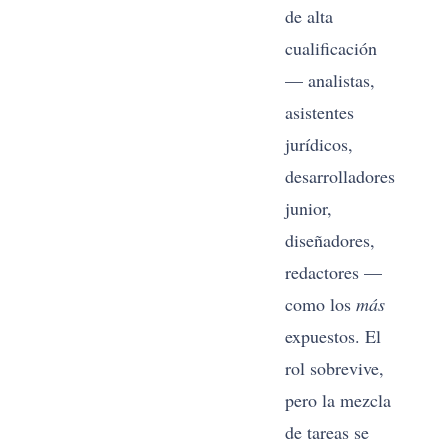
de alta
de 
cualificación
la 
— analistas,
gu
asistentes
re
jurídicos,
lo
desarrolladores
junior,
diseñadores,
redactores —
como los
más
expuestos. El
rol sobrevive,
pero la mezcla
de tareas se