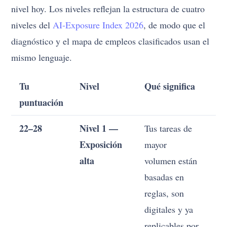
nivel hoy. Los niveles reflejan la estructura de cuatro
niveles del
AI-Exposure Index 2026
, de modo que el
diagnóstico y el mapa de empleos clasificados usan el
mismo lenguaje.
Tu
Nivel
Qué significa
El
puntuación
ce
22–28
Nivel 1 —
Tus tareas de
No
Exposición
mayor
ta
alta
volumen están
el
basadas en
pr
reglas, son
As
digitales y ya
ni
replicables por
de