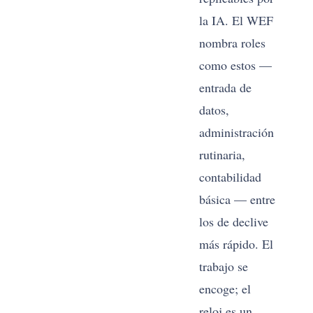
la IA. El WEF
re
nombra roles
cli
como estos —
de
entrada de
co
datos,
lo
administración
re
rutinaria,
tar
contabilidad
básica — entre
los de declive
más rápido. El
trabajo se
encoge; el
reloj es un