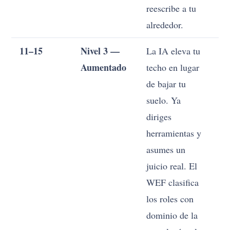
reescribe a tu
alrededor.
11–15
Nivel 3 —
La IA eleva tu
Ca
Aumentado
techo en lugar
ve
de bajar tu
Co
suelo. Ya
or
diriges
la
herramientas y
de
asumes un
pr
juicio real. El
ev
WEF clasifica
en
los roles con
de
dominio de la
co