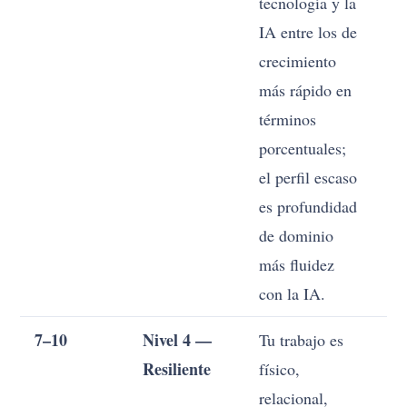
tecnología y la
un
IA entre los de
ca
crecimiento
pr
más rápido en
po
términos
ti
porcentuales;
el perfil escaso
es profundidad
de dominio
más fluidez
con la IA.
7–10
Nivel 4 —
Tu trabajo es
No
Resiliente
físico,
ga
relacional,
ap