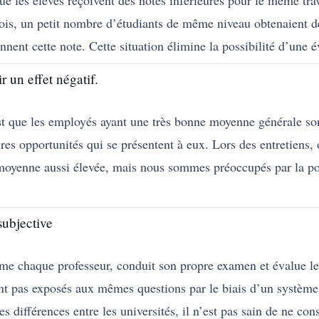
que les élèves reçoivent des notes inférieures pour le même tra
efois, un petit nombre d’étudiants de même niveau obtenaient 
nnent cette note. Cette situation élimine la possibilité d’une é
 un effet négatif.
st que les employés ayant une très bonne moyenne générale so
ures opportunités qui se présentent à eux. Lors des entretiens
oyenne aussi élevée, mais nous sommes préoccupés par la pos
subjective
ême chaque professeur, conduit son propre examen et évalue l
 sont pas exposés aux mêmes questions par le biais d’un système
es différences entre les universités, il n’est pas sain de ne c