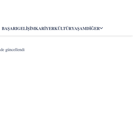
BAŞARI
GELIŞIM
KARIYER
KÜLTÜR
YAŞAM
DIĞER
nde güncellendi