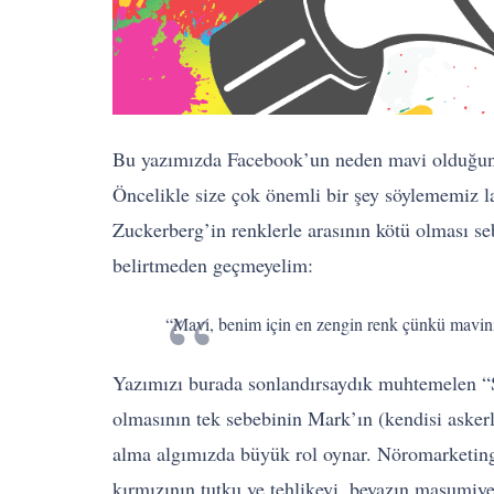
Bu yazımızda Facebook’un neden mavi olduğunu
Öncelikle size çok önemli bir şey söylememiz 
Zuckerberg’in renklerle arasının kötü olması s
belirtmeden geçmeyelim:
“Mavi, benim için en zengin renk çünkü mavin
Yazımızı burada sonlandırsaydık muhtemelen “
olmasının tek sebebinin Mark’ın (kendisi askerl
alma algımızda büyük rol oynar. Nöromarketing 
kırmızının tutku ve tehlikeyi, beyazın masumiye