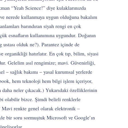
kman “Yeah Science!” diye kulaklarınızda
nı ve nerede kullanmaya uygun olduğuna bakalım
k anlamları barındıran siyah rengi en çok
üçük esnafların kullanımına uygundur. Doğanın
g ustası olduk ne?). Parantez içinde de
e organikliği hatırlatır. En çok tıp, bilim, siyasi
dur. Gelelim asıl rengimize; mavi. Güvenirliği,
sel – sağlık bakımı – yasal kurumsal yerlerde
ebook, hem teknoloji hem bilgi işlem içeriyor,
 daha neler çıkacak.) Yukarıdaki özelliklerinin
 olabilir bizce. Şimdi belirli renklerle
? Mavi renkte genel olarak elektronik –
yle bir soru sormuştuk Microsoft ve Google’ın
öneliyorlar.