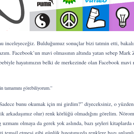
 inceleyeceğiz. Bulduğumuz sonuçlar bizi tatmin etti, bakal
lazım. Facebook’un mavi olmasının altında yatan sebep Mark 
ebebiyle hayatımızın belki de merkezinde olan Facebook mavi 
in tamamını görebiliyorum.”
Sadece bunu okumak için mi girdim?” diyeceksiniz, o yüzden 
ik arkadaşımız olur) renk körlüğü olmadığını görelim. Nöromark
uzmanı olmaya da gerek yok aslında, bazı şeyleri kitaplarda
ti temsil etmesi gibi günlük hayatımızda renklere bazı anlaml