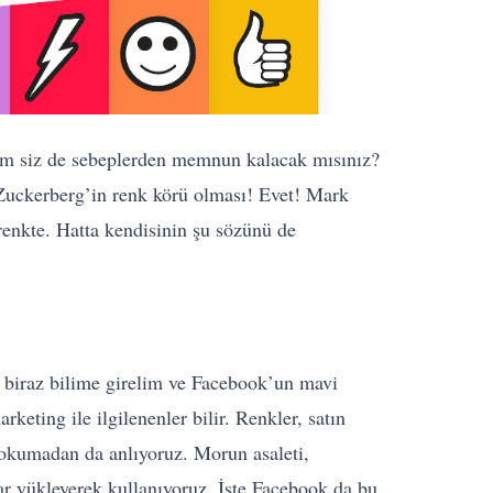
ım siz de sebeplerden memnun kalacak mısınız?
Zuckerberg’in renk körü olması! Evet! Mark
renkte. Hatta kendisinin şu sözünü de
biraz bilime girelim ve Facebook’un mavi
eting ile ilgilenenler bilir. Renkler, satın
 okumadan da anlıyoruz. Morun asaleti,
ar yükleyerek kullanıyoruz. İşte Facebook da bu