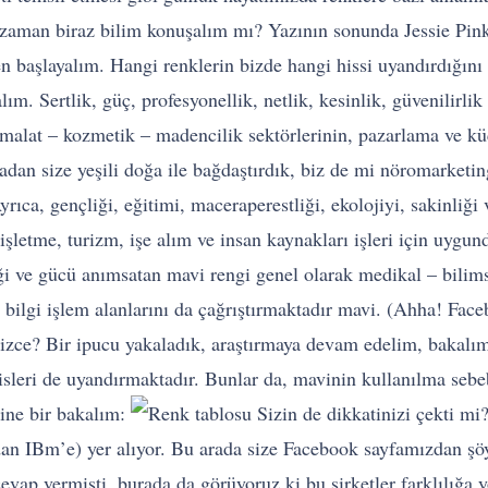
zaman biraz bilim konuşalım mı? Yazının sonunda Jessie Pin
ten başlayalım. Hangi renklerin bizde hangi hissi uyandırdığı
ım. Sertlik, güç, profesyonellik, netlik, kesinlik, güvenilirli
imalat – kozmetik – madencilik sektörlerinin, pazarlama ve k
dan size yeşili doğa ile bağdaştırdık, biz de mi nöromarketin
yrıca, gençliği, eğitimi, maceraperestliği, ekolojiyi, sakinliği v
işletme, turizm, işe alım ve insan kaynakları işleri için uygun
iği ve gücü anımsatan mavi rengi genel olarak medikal – bilim
e bilgi işlem alanlarını da çağrıştırmaktadır mavi. (Ahha! Fac
sizce? Bir ipucu yakaladık, araştırmaya devam edelim, bakalım
isleri de uyandırmaktadır. Bunlar da, mavinin kullanılma sebebi
rine bir bakalım:
Sizin de dikkatinizi çekti mi
’dan IBm’e) yer alıyor. Bu arada size Facebook sayfamızdan şö
evap vermişti, burada da görüyoruz ki bu şirketler farklılığa y