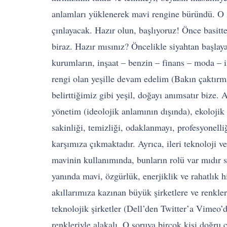
anlamları yüklenerek mavi rengine büründü. O 
çınlayacak. Hazır olun, başlıyoruz! Önce basit
biraz. Hazır mısınız? Öncelikle siyahtan başlayal
kurumların, inşaat – benzin – finans – moda – 
rengi olan yeşille devam edelim (Bakın çaktırma
belirttiğimiz gibi yeşil, doğayı anımsatır bize. A
yönetim (ideolojik anlamının dışında), ekolojik 
sakinliği, temizliği, odaklanmayı, profesyonell
karşımıza çıkmaktadır. Ayrıca, ileri teknoloji v
mavinin kullanımında, bunların rolü var mıdır 
yanında mavi, özgürlük, enerjiklik ve rahatlık h
akıllarımıza kazınan büyük şirketlere ve renkle
teknolojik şirketler (Dell’den Twitter’a Vimeo
renkleriyle alakalı. O soruya birçok kişi doğru c