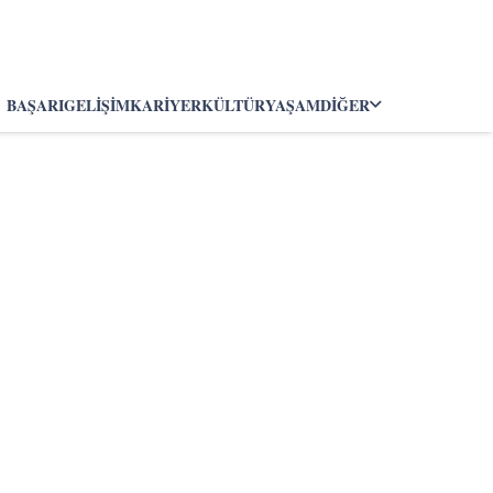
BAŞARI
GELIŞIM
KARIYER
KÜLTÜR
YAŞAM
DIĞER