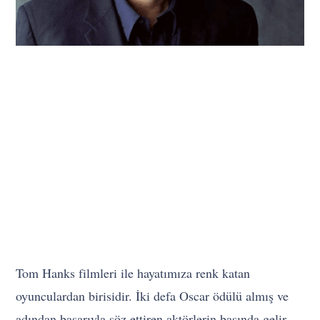
Tom Hanks filmleri ile hayatımıza renk katan
oyunculardan birisidir. İki defa Oscar ödülü almış ve
adından başarıyla söz ettiren aktörlerin başında gelir.