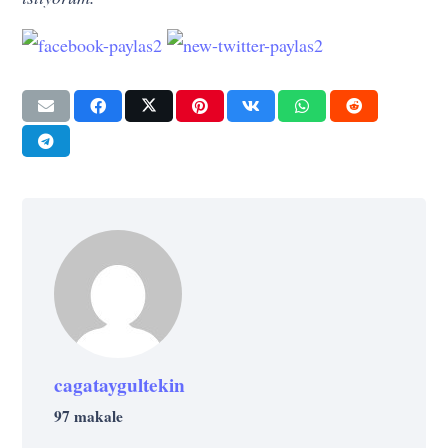
cagataygultekin
97 makale
SANAT
UNCATEGORIZED @TR
EKONOMI
UNCATEGORIZED @TR