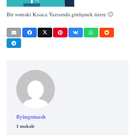
Bir sonraki Kısaca Yazısında görüşmek üzere 🙂
flyingsmash
1 makale
EKONOMI
GIRIŞIMCILIK