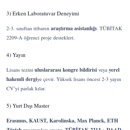
3) Erken Laboratuvar Deneyimi
araştırma asistanlığı
2-3. sınıftan itibaren
. TÜBİTAK
2209-A öğrenci proje destekleri.
4) Yayın
uluslararası kongre bildirisi
yerel
Lisans tezini
veya
hakemli dergi
ye çevir. Yüksek lisans öncesi 2-3 yayın
CV’yi parlak kılar.
5) Yurt Dışı Master
Erasmus, KAUST, Karolinska, Max Planck, ETH
Zürich
TÜBİTAK 2213
DAAD
programları araştır.
+