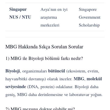
Singapur
Asya’nın en iyi
Singapore
NUS / NTU
araştırma
Government
merkezleri
Scholarship
MBG Hakkında Sıkça Sorulan Sorular
1) MBG ile Biyoloji bölümü farkı nedir?
Biyoloji
bütüncül
, organizmaları
(ekosistem, evrim,
MBG
molekül
hayvan/bitki davranışı) olarak inceler.
,
seviyesinde
(DNA, protein) odaklanır. Biyoloji daha
geniş, MBG daha derinlemesine ve laboratuvar yoğun.
2) MBG mezunu doktor olabilir mi?