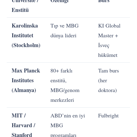
Üniversite /
Özelliği
Burs
Enstitü
Karolinska
Tıp ve MBG
KI Global
Institutet
dünya lideri
Master +
(Stockholm)
İsveç
hükümet
Max Planck
80+ farklı
Tam burs
Institutes
enstitü,
(her
(Almanya)
MBG/genom
doktora)
merkezleri
MIT /
ABD’nin en iyi
Fulbright
Harvard /
MBG
Stanford
programları