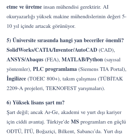
etme ve üretme
insan mühendisi gerektirir. AI
okuryazarlığı yüksek makine mühendislerinin değeri 5-
10 yıl içinde artacak görünüyor.
5) Üniversite sırasında hangi yan beceriler önemli?
SolidWorks/CATIA/Inventor/AutoCAD
(CAD),
ANSYS/Abaqus
MATLAB/Python
(FEA),
(sayısal
PLC programlama
yöntemler),
(Siemens TIA Portal),
İngilizce
(TOEIC 800+), takım çalışması (TÜBİTAK
2209-A projeleri, TEKNOFEST yarışmaları).
6) Yüksek lisans şart mı?
Şart değil; ancak Ar-Ge, akademi ve yurt dışı kariyer
MS
için ciddi avantaj. Türkiye’de
programları en güçlü
ODTÜ, İTÜ, Boğaziçi, Bilkent, Sabancı’da. Yurt dışı