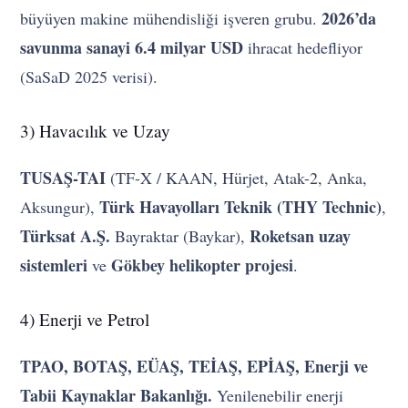
2026’da
büyüyen makine mühendisliği işveren grubu.
savunma sanayi 6.4 milyar USD
ihracat hedefliyor
(SaSaD 2025 verisi).
3) Havacılık ve Uzay
TUSAŞ-TAI
(TF-X / KAAN, Hürjet, Atak-2, Anka,
Türk Havayolları Teknik (THY Technic)
Aksungur),
,
Türksat A.Ş.
Roketsan uzay
Bayraktar (Baykar),
sistemleri
Gökbey helikopter projesi
ve
.
4) Enerji ve Petrol
TPAO, BOTAŞ, EÜAŞ, TEİAŞ, EPİAŞ, Enerji ve
Tabii Kaynaklar Bakanlığı.
Yenilenebilir enerji