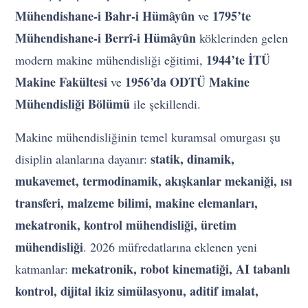
Mühendishane-i Bahr-i Hümâyûn
1795’te
ve
Mühendishane-i Berrî-i Hümâyûn
köklerinden gelen
1944’te İTÜ
modern makine mühendisliği eğitimi,
Makine Fakültesi
1956’da ODTÜ Makine
ve
Mühendisliği Bölümü
ile şekillendi.
Makine mühendisliğinin temel kuramsal omurgası şu
statik, dinamik,
disiplin alanlarına dayanır:
mukavemet, termodinamik, akışkanlar mekaniği, ısı
transferi, malzeme bilimi, makine elemanları,
mekatronik, kontrol mühendisliği, üretim
mühendisliği
. 2026 müfredatlarına eklenen yeni
mekatronik, robot kinematiği, AI tabanlı
katmanlar:
kontrol, dijital ikiz simülasyonu, aditif imalat,