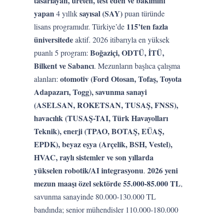
tasarlayan, üreten, test eden ve bakımını
yapan
sayısal (SAY)
4 yıllık
puan türünde
115’ten fazla
lisans programıdır. Türkiye’de
üniversitede
aktif. 2026 itibarıyla en yüksek
Boğaziçi, ODTÜ, İTÜ,
puanlı 5 program:
Bilkent ve Sabancı
. Mezunların başlıca çalışma
otomotiv (Ford Otosan, Tofaş, Toyota
alanları:
Adapazarı, Togg), savunma sanayi
(ASELSAN, ROKETSAN, TUSAŞ, FNSS),
havacılık (TUSAŞ-TAI, Türk Havayolları
Teknik), enerji (TPAO, BOTAŞ, EÜAŞ,
EPDK), beyaz eşya (Arçelik, BSH, Vestel),
HVAC, raylı sistemler ve son yıllarda
yükselen robotik/AI integrasyonu
2026 yeni
.
mezun maaşı özel sektörde 55.000-85.000 TL
,
savunma sanayinde 80.000-130.000 TL
bandında; senior mühendisler 110.000-180.000