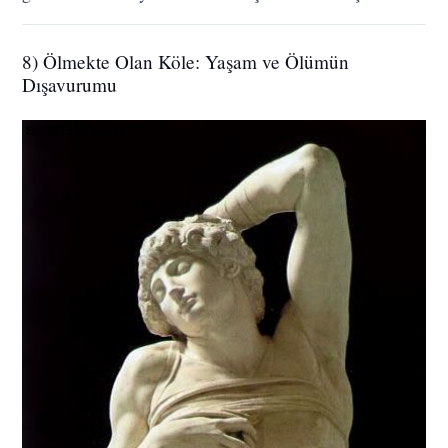
8) Ölmekte Olan Köle: Yaşam ve Ölümün
Dışavurumu