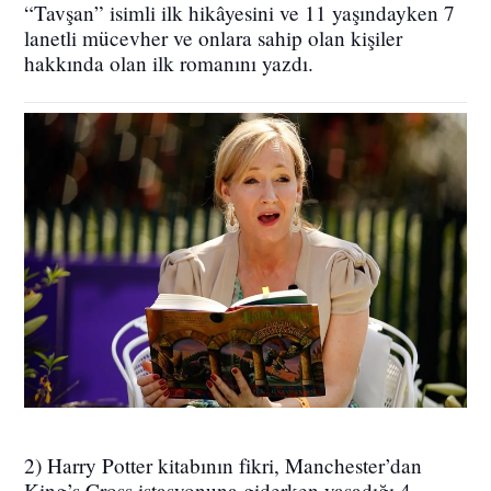
“Tavşan” isimli ilk hikâyesini ve 11 yaşındayken 7
lanetli mücevher ve onlara sahip olan kişiler
hakkında olan ilk romanını yazdı.
2) Harry Potter kitabının fikri, Manchester’dan
King’s Cross istasyonuna giderken yaşadığı 4