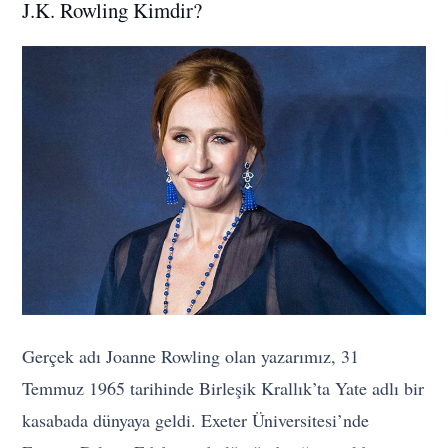
J.K. Rowling Kimdir?
Gerçek adı Joanne Rowling olan yazarımız, 31
Temmuz 1965 tarihinde Birleşik Krallık’ta Yate adlı bir
kasabada dünyaya geldi. Exeter Üniversitesi’nde