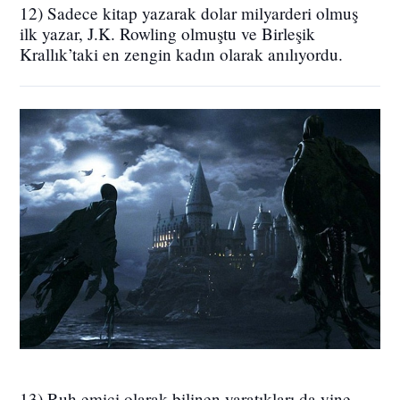
12) Sadece kitap yazarak dolar milyarderi olmuş
ilk yazar, J.K. Rowling olmuştu ve Birleşik
Krallık’taki en zengin kadın olarak anılıyordu.
13) Ruh emici olarak bilinen yaratıkları da yine