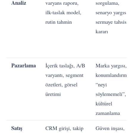
Analiz
varyans raporu,
sorgulama,
ilk-taslak model,
senaryo yargısı,
rutin tahmin
sermaye tahsisi
kararı
Pazarlama
İçerik taslağı, A/B
Marka yargısı,
varyantı, segment
konumlandırma,
özetleri, görsel
“neyi
üretimi
söylememeli”,
kültürel
zamanlama
Satış
CRM girişi, takip
Güven inşası,