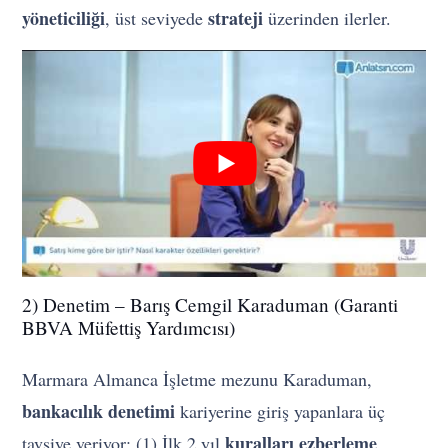
yöneticiliği
strateji
, üst seviyede
üzerinden ilerler.
2) Denetim – Barış Cemgil Karaduman (Garanti
BBVA Müfettiş Yardımcısı)
Marmara Almanca İşletme mezunu Karaduman,
bankacılık denetimi
kariyerine giriş yapanlara üç
kuralları ezberleme
tavsiye veriyor: (1) İlk 2 yıl