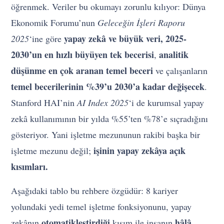
öğrenmek. Veriler bu okumayı zorunlu kılıyor: Dünya
Ekonomik Forumu’nun
Geleceğin İşleri Raporu
yapay zekâ ve büyük veri, 2025-
2025
‘ine göre
2030’un en hızlı büyüyen tek becerisi
analitik
,
düşünme en çok aranan temel beceri
ve çalışanların
temel becerilerinin %39’u 2030’a kadar değişecek
.
Stanford HAI’nin
AI Index 2025
‘i de kurumsal yapay
zekâ kullanımının bir yılda %55’ten %78’e sıçradığını
gösteriyor. Yani işletme mezununun rakibi başka bir
işinin yapay zekâya açık
işletme mezunu değil;
kısımları.
Aşağıdaki tablo bu rehbere özgüdür: 8 kariyer
yolundaki yedi temel işletme fonksiyonunu, yapay
otomatikleştirdiği
hâlâ
zekânın
kısım ile insanın