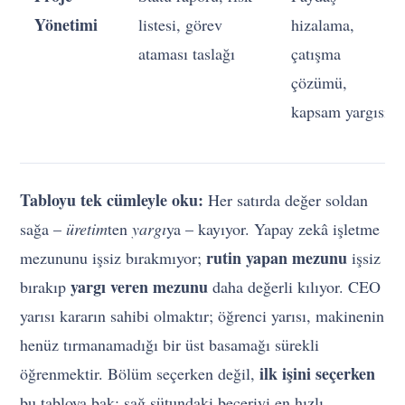
Yönetimi
listesi, görev
hizalama,
ataması taslağı
çatışma
çözümü,
kapsam yargısı
Tabloyu tek cümleyle oku:
Her satırda değer soldan
sağa –
üretim
ten
yargı
ya – kayıyor. Yapay zekâ işletme
rutin yapan mezunu
mezununu işsiz bırakmıyor;
işsiz
yargı veren mezunu
bırakıp
daha değerli kılıyor. CEO
yarısı kararın sahibi olmaktır; öğrenci yarısı, makinenin
henüz tırmanamadığı bir üst basamağı sürekli
ilk işini seçerken
öğrenmektir. Bölüm seçerken değil,
bu tabloya bak: sağ sütundaki beceriyi en hızlı