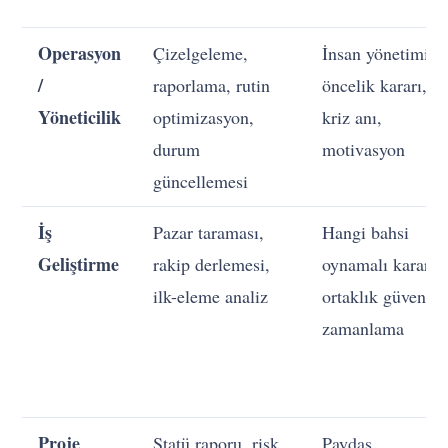
Operasyon
Çizelgeleme,
İnsan yönetimi,
/
raporlama, rutin
öncelik kararı,
Yöneticilik
optimizasyon,
kriz anı,
durum
motivasyon
güncellemesi
İş
Pazar taraması,
Hangi bahsi
Geliştirme
rakip derlemesi,
oynamalı kararı,
ilk-eleme analiz
ortaklık güveni,
zamanlama
Proje
Statü raporu, risk
Paydaş