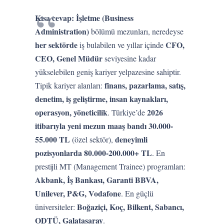
Kısa cevap:
İşletme (Business
Administration)
bölümü mezunları, neredeyse
her sektörde
CFO,
iş bulabilen ve yıllar içinde
CEO, Genel Müdür
seviyesine kadar
yükselebilen geniş kariyer yelpazesine sahiptir.
finans, pazarlama, satış,
Tipik kariyer alanları:
denetim, iş geliştirme, insan kaynakları,
operasyon, yöneticilik
2026
. Türkiye’de
itibarıyla yeni mezun maaş bandı 30.000-
55.000 TL
deneyimli
(özel sektör),
pozisyonlarda 80.000-200.000+ TL
. En
prestijli MT (Management Trainee) programları:
Akbank, İş Bankası, Garanti BBVA,
Unilever, P&G, Vodafone
. En güçlü
Boğaziçi, Koç, Bilkent, Sabancı,
üniversiteler:
ODTÜ, Galatasaray
.