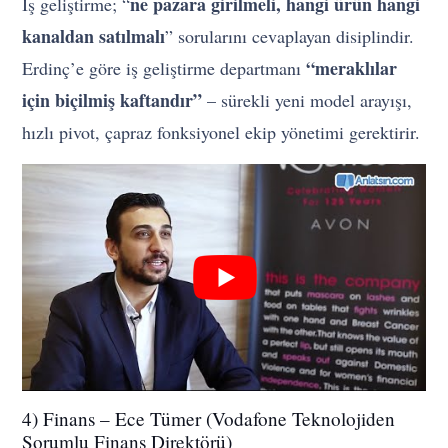
ne pazara girilmeli, hangi ürün hangi
İş geliştirme; “
kanaldan satılmalı
” sorularını cevaplayan disiplindir.
“meraklılar
Erdinç’e göre iş geliştirme departmanı
için biçilmiş kaftandır”
– sürekli yeni model arayışı,
hızlı pivot, çapraz fonksiyonel ekip yönetimi gerektirir.
4) Finans – Ece Tümer (Vodafone Teknolojiden
Sorumlu Finans Direktörü)