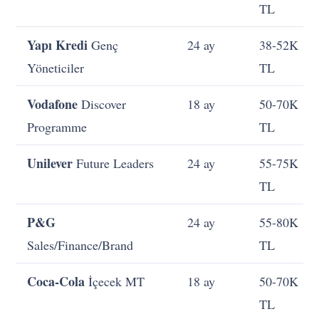
TL
Yapı Kredi
Genç
24 ay
38-52K
Yöneticiler
TL
Vodafone
Discover
18 ay
50-70K
Programme
TL
Unilever
Future Leaders
24 ay
55-75K
TL
P&G
24 ay
55-80K
Sales/Finance/Brand
TL
Coca-Cola
İçecek MT
18 ay
50-70K
TL