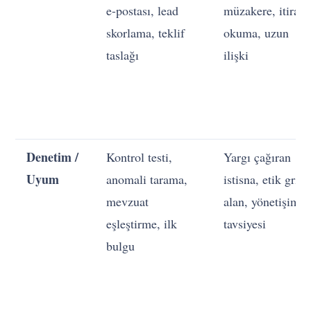
e-postası, lead
müzakere, itiraz
skorlama, teklif
okuma, uzun
taslağı
ilişki
Denetim /
Kontrol testi,
Yargı çağıran
Uyum
anomali tarama,
istisna, etik gri
mevzuat
alan, yönetişim
eşleştirme, ilk
tavsiyesi
bulgu