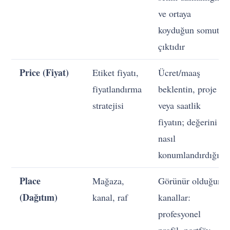
ve ortaya
koyduğun somut
çıktıdır
Price (Fiyat)
Etiket fiyatı,
Ücret/maaş
fiyatlandırma
beklentin, proje
stratejisi
veya saatlik
fiyatın; değerini
nasıl
konumlandırdığın
Place
Mağaza,
Görünür olduğun
(Dağıtım)
kanal, raf
kanallar:
profesyonel
profil, portföy,