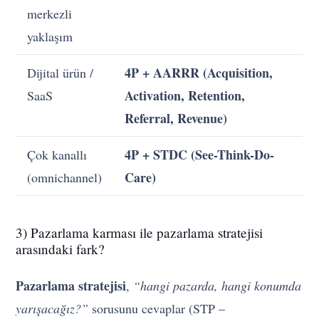
merkezli
yaklaşım
4P + AARRR (Acquisition,
Dijital ürün /
Activation, Retention,
SaaS
Referral, Revenue)
4P + STDC (See-Think-Do-
Çok kanallı
Care)
(omnichannel)
3) Pazarlama karması ile pazarlama stratejisi
arasındaki fark?
Pazarlama stratejisi
,
“hangi pazarda, hangi konumda
yarışacağız?”
sorusunu cevaplar (STP –