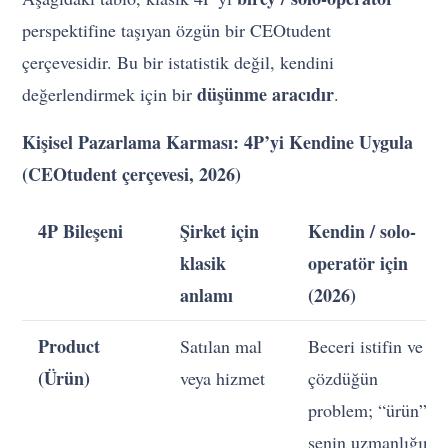
perspektifine taşıyan özgün bir CEOtudent
çerçevesidir. Bu bir istatistik değil, kendini
düşünme aracıdır
değerlendirmek için bir
.
Kişisel Pazarlama Karması: 4P’yi Kendine Uygula
(CEOtudent çerçevesi, 2026)
4P Bileşeni
Şirket için
Kendin / solo-
klasik
operatör için
anlamı
(2026)
Product
Satılan mal
Beceri istifin ve
(Ürün)
veya hizmet
çözdüğün
problem; “ürün”
senin uzmanlığın