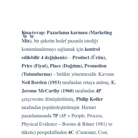
Kısa cevap:
Pazarlama karması (Marketing
Mix)
, bir şirketin hedef pazarda istediği
kontrol
konumlandırmayı sağlamak için
edilebilir 4 değişkeni
Product (Ürün),
ni –
Price (Fiyat), Place (Dağıtım), Promotion
(Tutundurma)
– birlikte yönetmesidir. Kavram
Neil Borden (1953)
E.
tarafından ortaya atılmış,
Jerome McCarthy (1960)
4P
tarafından
Philip Kotler
çerçevesine dönüştürülmüş,
tarafından popülerleştirilmiştir. Hizmet
7P
pazarlamasında
(4P + People, Process,
Physical Evidence – Booms & Bitner 1981) ve
4C
tüketici perspektifinden
(Customer, Cost,