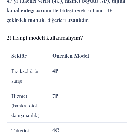
tüketici verisi (4C), hizmet boyutu (7P), dijital
4P’yi
kanal entegrasyonu
ile birleştirerek kullanır. 4P
çekirdek mantık
uzantı
, diğerleri
dır.
2) Hangi modeli kullanmalıyım?
Sektör
Önerilen Model
4P
Fiziksel ürün
satışı
7P
Hizmet
(banka, otel,
danışmanlık)
4C
Tüketici