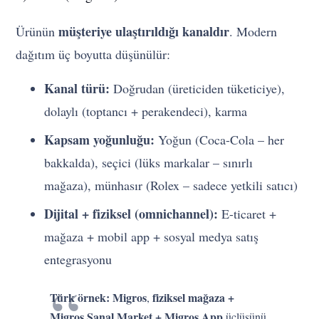
müşteriye ulaştırıldığı kanaldır
Ürünün
. Modern
dağıtım üç boyutta düşünülür:
Kanal türü:
Doğrudan (üreticiden tüketiciye),
dolaylı (toptancı + perakendeci), karma
Kapsam yoğunluğu:
Yoğun (Coca-Cola – her
bakkalda), seçici (lüks markalar – sınırlı
mağaza), münhasır (Rolex – sadece yetkili satıcı)
Dijital + fiziksel (omnichannel):
E-ticaret +
mağaza + mobil app + sosyal medya satış
entegrasyonu
Türk örnek:
Migros
fiziksel mağaza +
,
Migros Sanal Market + Migros App
üçlüsünü