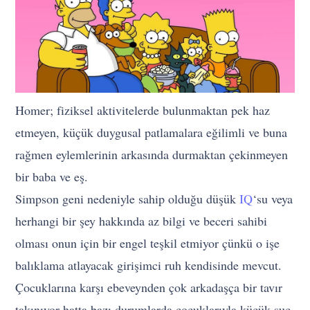
Homer; fiziksel aktivitelerde bulunmaktan pek haz
etmeyen, küçük duygusal patlamalara eğilimli ve buna
rağmen eylemlerinin arkasında durmaktan çekinmeyen
bir baba ve eş.
Simpson geni nedeniyle sahip olduğu düşük
IQ
‘su veya
herhangi bir şey hakkında az bilgi ve beceri sahibi
olması onun için bir engel teşkil etmiyor çünkü o işe
balıklama atlayacak girişimci ruh kendisinde mevcut.
Çocuklarına karşı ebeveynden çok arkadaşça bir tavır
takınıyor hatta bazı durumlarda çocuklarıyla küçük suç