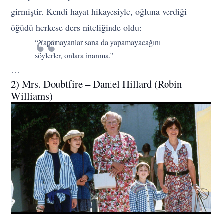
girmiştir. Kendi hayat hikayesiyle, oğluna verdiği
öğüdü herkese ders niteliğinde oldu:
“Yapamayanlar sana da yapamayacağını
söylerler, onlara inanma.”
…
2) Mrs. Doubtfire – Daniel Hillard (Robin
Williams)