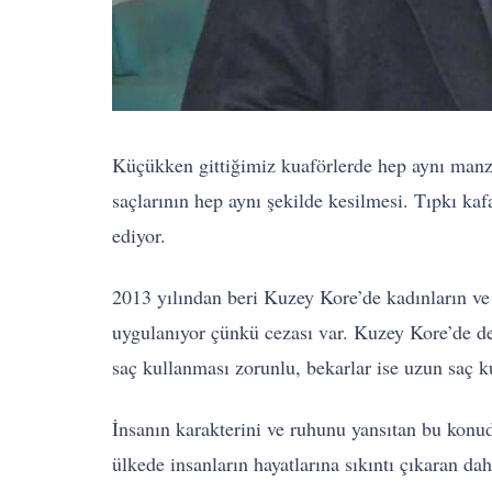
Küçükken gittiğimiz kuaförlerde hep aynı manza
saçlarının hep aynı şekilde kesilmesi. Tıpkı ka
ediyor.
2013 yılından beri Kuzey Kore’de kadınların ve 
uygulanıyor çünkü cezası var. Kuzey Kore’de dev
saç kullanması zorunlu, bekarlar ise uzun saç ku
İnsanın karakterini ve ruhunu yansıtan bu konu
ülkede insanların hayatlarına sıkıntı çıkaran da