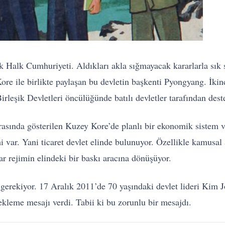
 Halk Cumhuriyeti. Aldıkları akla sığmayacak kararlarla sık
e ile birlikte paylaşan bu devletin başkenti Pyongyang. İkin
rleşik Devletleri öncülüğünde batılı devletler tarafından des
nda gösterilen Kuzey Kore’de planlı bir ekonomik sistem var 
temi var. Yani ticaret devlet elinde bulunuyor. Özellikle kamusa
ar rejimin elindeki bir baskı aracına dönüşüyor.
gerekiyor. 17 Aralık 2011’de 70 yaşındaki devlet lideri Kim J
ekleme mesajı verdi. Tabii ki bu zorunlu bir mesajdı.