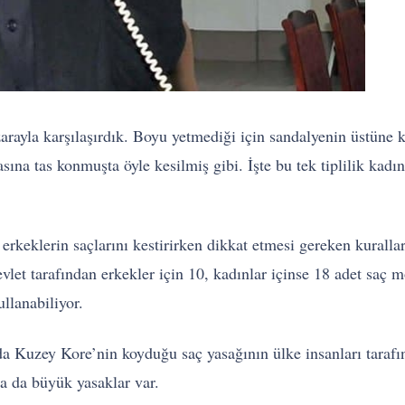
rayla karşılaşırdık. Boyu yetmediği için sandalyenin üstüne k
fasına tas konmuşta öyle kesilmiş gibi. İşte bu tek tiplilik k
erkeklerin saçlarını kestirirken dikkat etmesi gereken kuralla
let tarafından erkekler için 10, kadınlar içinse 18 adet saç m
llanabiliyor.
da Kuzey Kore’nin koyduğu saç yasağının ülke insanları taraf
ha da büyük yasaklar var.