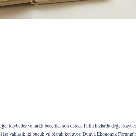
 değer kaybeder ve farklı beceriler son derece farklı hızlarda değer kaybe
kini ise yaklaşık iki buçuk yıl olarak koyuyor; Dünya Ekonomik Forumu