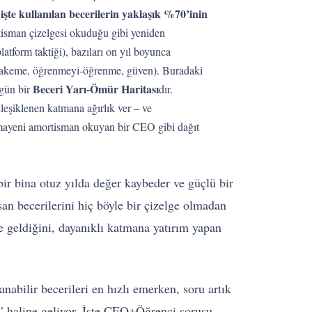
işte kullanılan becerilerin yaklaşık %70’inin
tisman çizelgesi okuduğu gibi yeniden
latform taktiği), bazıları on yıl boyunca
keme, öğrenmeyi-öğrenme, güven). Buradaki
Beceri Yarı-Ömür Haritası
zgün bir
dır.
leşiklenen katmana ağırlık ver – ve
ayeni amortisman okuyan bir CEO gibi dağıt
bir bina otuz yılda değer kaybeder ve güçlü bir
san becerilerini hiç böyle bir çizelge olmadan
ale geldiğini, dayanıklı katmana yatırım yapan
abilir becerileri en hızlı emerken, soru artık
”
haline geliyor. İşte CEO+Öğrenci sorusu