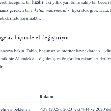
hızdır
verebileceğiniz bir
. İki yıllık yarı ömre sahip bir beceri 
rmanız gereken bir
tüketim malzemesidir
, tıpkı stok gibi. Hata,
idiklerinde şaşırmaktır.
ngesiz biçimde el değiştiriyor
lançoya bakın. Tablo, bağımsız ve otoriter kaynaklardan – küres
mik bir AI endeksi – ölçülmüş ve öngörülen rakamları derliyor
r.
Rakam
gelmesi beklenen
%39 (2025), 2023’teki %44 ve 2020’de