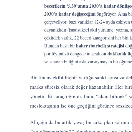
becerilerin %39’unun 2030’a kadar dönüşeceğ
2030’a kadar değişeceğini
öngörüyor. Ama bir 
çerçeveliyor: bazı varlıklar 12-24 ayda eskiyen t
dayanıklıdır (istatistiksel akıl yürütme, yazma,
çekirdek varlık, 22 beceri kategorisini her bir
halter (barbell) stratejisi
Bundan basit bir
doğa
on dakikalık üç
portföyünüzü dengede tutacak
ve sınavın bittiğini asla varsaymayan bir öğren
Bir finans ekibi hiçbir varlığa sanki sonsuza de
marka süresiz olarak değer kazanabilir. Her biri
yönetir. Bir araç öğrenir, bunu “alanı bilmek” sa
meslektaşının ise öne geçtiğini görünce sessizce 
AI çağında bu artık yavaş bir arka plan sorunu 
“ne öğrenmeliyim?”
olmaktan çıkıp
“ne kadar 