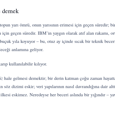
ne demek
otopun yarı ömrü, onun yarısının erimesi için geçen süredir; bi
 için geçen süredir. IBM’in yaygın olarak atıf alan rakamı, orta
 buçuk yıla koyuyor – bu, otuz ay içinde sıcak bir teknik beceri
leceği anlamına geliyor.
rıp kullanılabilir kılıyor.
iz
hale gelmesi demektir; bir derin katman çoğu zaman hayatt
n söz dizimi eskir; veri yapılarının nasıl davrandığına dair al
a ilkesi eskimez. Neredeyse her beceri aslında bir yığındır – ya