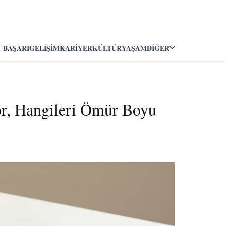
BAŞARI
GELIŞIM
KARIYER
KÜLTÜR
YAŞAM
DIĞER
or, Hangileri Ömür Boyu