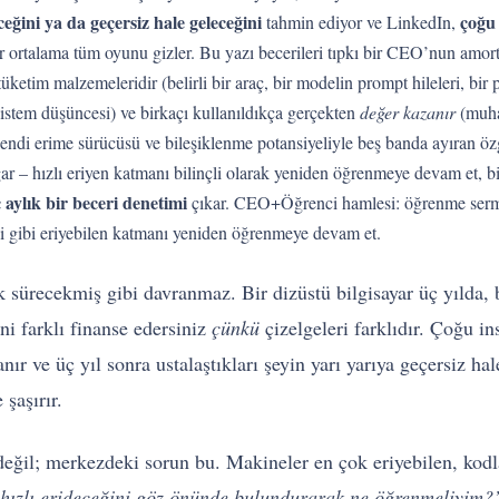
ini ya da geçersiz hale geleceğini
çoğu 
tahmin ediyor ve LinkedIn,
ortalama tüm oyunu gizler. Bu yazı becerileri tıpkı bir CEO’nun amor
üketim malzemeleridir (belirli bir araç, bir modelin prompt hileleri, bir p
 sistem düşüncesi) ve birkaçı kullanıldıkça gerçekten
değer kazanır
(muha
i kendi erime sürücüsü ve bileşiklenme potansiyeliyle beş banda ayıran ö
r – hızlı eriyen katmanı bilinçli olarak yeniden öğrenmeye devam et, bi
 aylık bir beceri denetimi
çıkar. CEO+Öğrenci hamlesi: öğrenme serm
ci gibi eriyebilen katmanı yeniden öğrenmeye devam et.
k sürecekmiş gibi davranmaz. Bir dizüstü bilgisayar üç yılda, 
ni farklı finanse edersiniz
çünkü
çizelgeleri farklıdır. Çoğu in
nır ve üç yıl sonra ustalaştıkları şeyin yarı yarıya geçersiz h
şaşırır.
değil; merkezdeki sorun bu. Makineler en çok eriyebilen, kodlan
hızlı erideceğini göz önünde bulundurarak ne öğrenmeliyim?