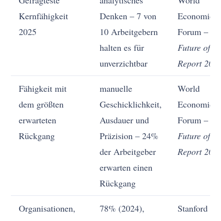
Gefragteste
analytisches
World
Kernfähigkeit
Denken – 7 von
Economic
2025
10 Arbeitgebern
Forum –
halten es für
Future of J
unverzichtbar
Report 202
Fähigkeit mit
manuelle
World
dem größten
Geschicklichkeit,
Economic
erwarteten
Ausdauer und
Forum –
Rückgang
Präzision – 24%
Future of J
der Arbeitgeber
Report 202
erwarten einen
Rückgang
Organisationen,
78% (2024),
Stanford H