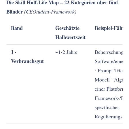
Die Skill Half-Life Map – 22 Kategorien über fünf
Bänder
(CEOtudent-Framework)
Band
Geschätzte
Beispiel-Fähigk
Halbwertszeit
1 ·
~1-2 Jahre
Beherrschung e
Verbrauchsgut
Software/eines 
· Prompt-Tricks 
Modell · Algori
einer Plattform ·
Framework-/Bibl
spezifisches
Regulierungs-/S