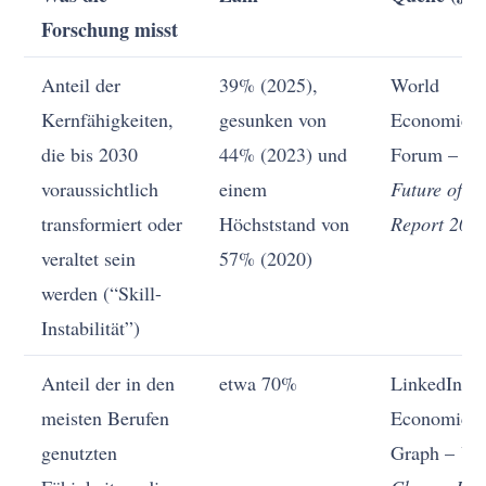
Forschung misst
Anteil der
39% (2025),
World
Kernfähigkeiten,
gesunken von
Economic
die bis 2030
44% (2023) und
Forum –
voraussichtlich
einem
Future of J
transformiert oder
Höchststand von
Report 202
veraltet sein
57% (2020)
werden (“Skill-
Instabilität”)
Anteil der in den
etwa 70%
LinkedIn
meisten Berufen
Economic
genutzten
Graph –
Wo