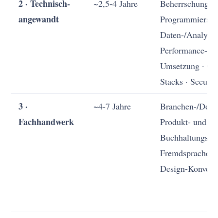
2 · Technisch-
~2,5-4 Jahre
Beherrschung ei
angewandt
Programmierspr
Daten-/Analytik
Performance-Ma
Umsetzung · Cl
Stacks · Securit
3 ·
~4-7 Jahre
Branchen-/Domä
Fachhandwerk
Produkt- und U
Buchhaltungs-/F
Fremdsprachenb
Design-Konvent