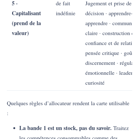
5 ·
de fait
Jugement et prise de
Capitalisant
indéfinie
décision · apprendre-à-
(prend de la
apprendre · communica
valeur)
claire · construction de
confiance et de relations
pensée critique · goût e
discernement · régulati
émotionnelle · leadershi
curiosité
Quelques règles d’allocateur rendent la carte utilisable
:
La bande 1 est un stock, pas du savoir.
Traitez
les compétences consommables comme des