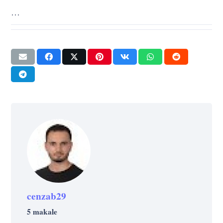
…
cenzab29
5 makale
FAYDA
GELIŞIM