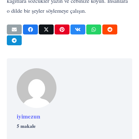
kağıtlara sözcükler yazın ve cebinize koyun. İnsanlara
o dilde bir şeyler söylemeye çalışın.
iyimezun
5 makale
GELIŞIM
GELIŞIM
MOTIVASYON
En Zor Kararları Bile Kolayca