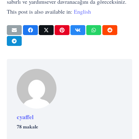
sabırlı ve yardımsever davranacağını da göreceksiniz.
This post is also available in:
English
cyaffel
78 makale
GELIŞIM
Sayısalı İyi Olanlar Buraya: Dünya ve
GELIŞIM
GELIŞIM
STRATEJI
GELIŞIM