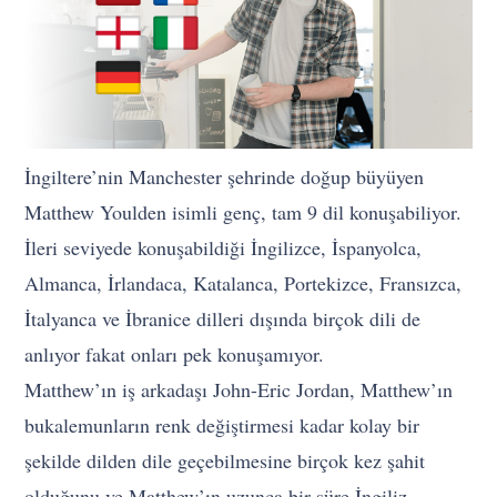
İngiltere’nin Manchester şehrinde doğup büyüyen
Matthew Youlden isimli genç, tam 9 dil konuşabiliyor.
İleri seviyede konuşabildiği İngilizce, İspanyolca,
Almanca, İrlandaca, Katalanca, Portekizce, Fransızca,
İtalyanca ve İbranice dilleri dışında birçok dili de
anlıyor fakat onları pek konuşamıyor.
Matthew’ın iş arkadaşı John-Eric Jordan, Matthew’ın
bukalemunların renk değiştirmesi kadar kolay bir
şekilde dilden dile geçebilmesine birçok kez şahit
olduğunu ve Matthew’ın uzunca bir süre İngiliz