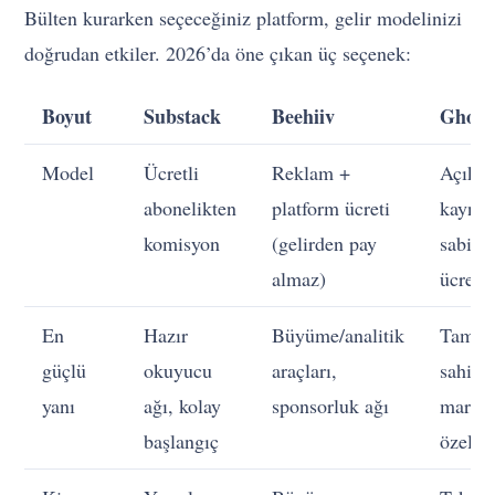
Bülten kurarken seçeceğiniz platform, gelir modelinizi
doğrudan etkiler. 2026’da öne çıkan üç seçenek:
Boyut
Substack
Beehiiv
Ghost
Model
Ücretli
Reklam +
Açık
abonelikten
platform ücreti
kaynak
komisyon
(gelirden pay
sabit a
almaz)
ücret
En
Hazır
Büyüme/analitik
Tam
güçlü
okuyucu
araçları,
sahipli
yanı
ağı, kolay
sponsorluk ağı
marka
başlangıç
özel si