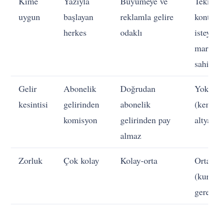
Kime
Yazıyla
Büyümeye ve
Teknik
uygun
başlayan
reklamla gelire
kontro
herkes
odaklı
isteyen
markas
sahipl
Gelir
Abonelik
Doğrudan
Yok
kesintisi
gelirinden
abonelik
(kendi
komisyon
gelirinden pay
altyapı
almaz
Zorluk
Çok kolay
Kolay-orta
Orta
(kuru
gerekti