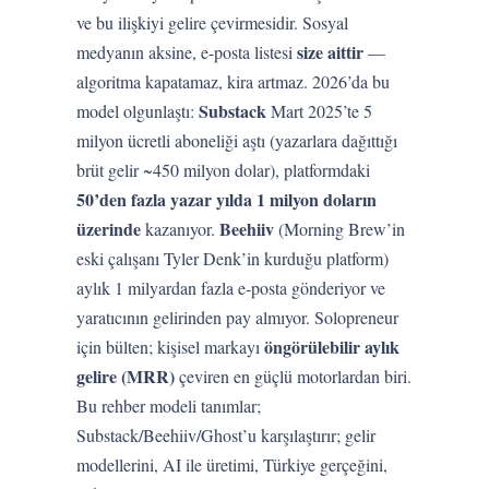
ve bu ilişkiyi gelire çevirmesidir. Sosyal
size aittir
medyanın aksine, e-posta listesi
—
algoritma kapatamaz, kira artmaz. 2026’da bu
Substack
model olgunlaştı:
Mart 2025’te 5
milyon ücretli aboneliği aştı (yazarlara dağıttığı
brüt gelir ~450 milyon dolar), platformdaki
50’den fazla yazar yılda 1 milyon doların
üzerinde
Beehiiv
kazanıyor.
(Morning Brew’in
eski çalışanı Tyler Denk’in kurduğu platform)
aylık 1 milyardan fazla e-posta gönderiyor ve
yaratıcının gelirinden pay almıyor. Solopreneur
öngörülebilir aylık
için bülten; kişisel markayı
gelire (MRR)
çeviren en güçlü motorlardan biri.
Bu rehber modeli tanımlar;
Substack/Beehiiv/Ghost’u karşılaştırır; gelir
modellerini, AI ile üretimi, Türkiye gerçeğini,