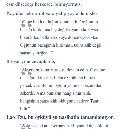
esir düşeceği herkesçe biliniyormuş.
Köylüler tekrar ihtiyara gelip şöyle demişler:
“Gene haklı olduğun kanıtlandı. Ooğlunun
bacağı kırık ama hiç değilse yanında. Oysa
bizimkiler, belki asla köye dönemeyecekler.
Oğlunun bacağının kırılması, talihsizlik değil,
şansmış meğer…”
İhtiyar yine cevaplamış:
“Siz erken karar vermeye devam edin. Oysa ne
olacağını kimseler bilemez. bilinen bir tek
gerçek var. Benim oğlum yanımda, sizinkiler
askerde. Ama bunların hangisinin talih,
hangisinin şanssızlık olduğunu sadece Tanrı
bilir.”
Lao Tzu, bu öyküyü şu nasihatla tamamlamıyor:
“Asla acele karar vermeyin. Hayatın küçücük bir