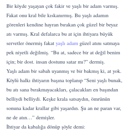
Bir köyde yaşayan çok fakir ve yaşlı bir adam varmış.
Fakat onu kral bile kıskanırmış. Bu yaşlı adamın
görenleri kendine hayran bırakan çok güzel bir beyaz
atı varmış. Kral defalarca bu at için ihtiyara büyük
servetler önermiş fakat
yaşlı adam
güzel atını satmaya
pek niyetli değilmiş. “Bu at, sadece bir at değil benim
için; bir dost. insan dostunu satar mı?” dermiş.
Yaşlı adam bir sabah uyanmış ve bir bakmış ki, at yok.
Köylü halkı ihtiyarın başına toplanıp “Seni yaşlı bunak,
bu atı sana bırakmayacakları, çalacakları en başından
belliydi belliydi. Keşke krala satsaydın, ömrünün
sonuna kadar krallar gibi yaşardın. Şu an ne paran var,
ne de atın…” demişler.
İhtiyar da kabalığa dönüp şöyle demi: